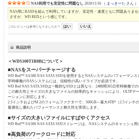
NAS利用でも安定性に問題なし
2020/11/16
（
まっきーた
さん ）
NAS用にRAIDを組んで利用していますが、安定性・速度ともに問題ありませ
さすが、WD REDという感じです。
はい
いいえ
このレビューは参考になりましたか？
商品説明
＜WDS100T1R0Bについて＞
■NASをスーパーチャージする
WD Red™ SA500 NAS SATA SSDを使用するとNASシステムのパフォー
常時稼働のNASシステムには、信頼性の高いドライブが必須です。
WD Red NAS SATA SSDは一般的なSSDとは異なり、24時間365日常時
この耐久性とサイズの大きなファイルの効率的なキャッシュにより、OLTPデ
ーションに対応します。
2.5インチおよびM.2のフォームファクターで、500GB～最大4TB*（2.5インチの
最適化し優れたパフォーマンスと耐久性を実現します。
■サイズの大きいファイルにすばやくアクセス
WD Red™ SA500 NAS SATA SSDストレージは、NASシステムの
■高負荷のワークロードに対応