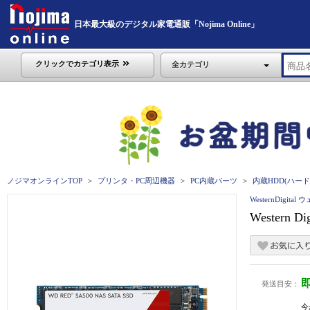
日本最大級のデジタル家電通販「Nojima Online」
クリックでカテゴリ表示
全カテゴリ
ノジマオンラインTOP
プリンタ・PC周辺機器
PC内蔵パーツ
内蔵HDD(ハード
WesternDigit
Western 
発送目安：
今