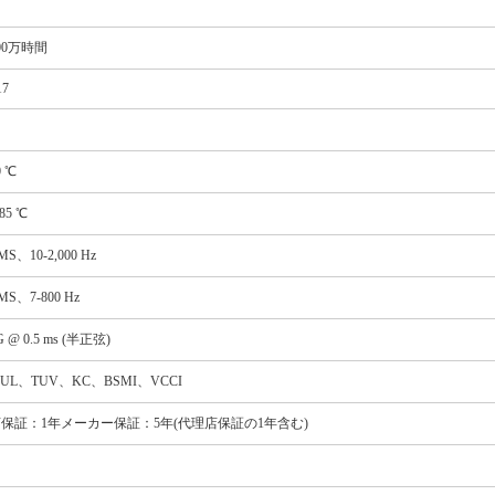
00万時間
17
0 ℃
 85 ℃
RMS、10-2,000 Hz
RMS、7-800 Hz
 G @ 0.5 ms (半正弦)
UL、TUV、KC、BSMI、VCCI
保証：1年メーカー保証：5年(代理店保証の1年含む)