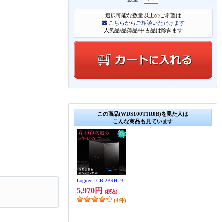
選択可能な数量以上のご希望は
こちらからご相談いただけます
人気品/品薄品/中古品は除きます
この商品(WDS100T1R0B)を見た人は
こんな商品も見ています
Logitec LGB-2BRHU3
5,970円
(税込)
(4件)