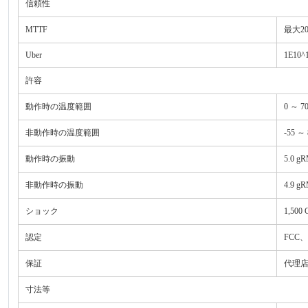
信頼性
MTTF
最大2
Uber
1E10^
許容
動作時の温度範囲
0 ～ 7
非動作時の温度範囲
-55 ～
動作時の振動
5.0 g
非動作時の振動
4.9 g
ショック
1,500
認定
FCC、
保証
代理店
寸法等