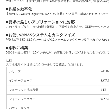
WD Red™ SSDは優れた耐久性でNASに要求される大量の読み取り/書き込
■作業を効率化
実績のあるWestern Digital®3D NANDを搭載しNAS専用に構築された
■要求の厳しいアプリケーションに対応
このドライブなら、待ち時間を短縮し、応答性を向上させ、OLTPデータベース
■お使いのNASシステムをカスタマイズ
WD Red™ SSDは2.5インチおよびM.2フォームファクターで提供されて
■柔軟に構築
500GB～最大4TB*（2.5インチのみ）の容量でお使いのNASをカスタマ
仕様：
スマホ版サイトは横にスクロールしてご確認いただけます。
シリーズ
WD R
インターフェース
SATA I
フォーマット済み容量
1 TB
フォームファクター
m.2 22
パフォーマンス