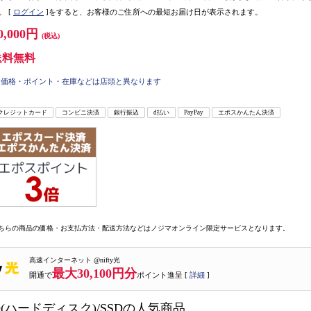
。
[
ログイン
]をすると、お客様のご住所への最短お届け日が表示されます。
0,000円
(税込)
送料無料
価格・ポイント・在庫などは店頭と異なります
クレジットカード
コンビニ決済
銀行振込
d払い
PayPay
エポスかんたん決済
ちらの商品の価格・お支払方法・配送方法などはノジマオンライン限定サービスとなります。
高速インターネット @nifty光
最大30,100円分
開通で
ポイント進呈 [
詳細
]
(ハードディスク)/SSDの人気商品