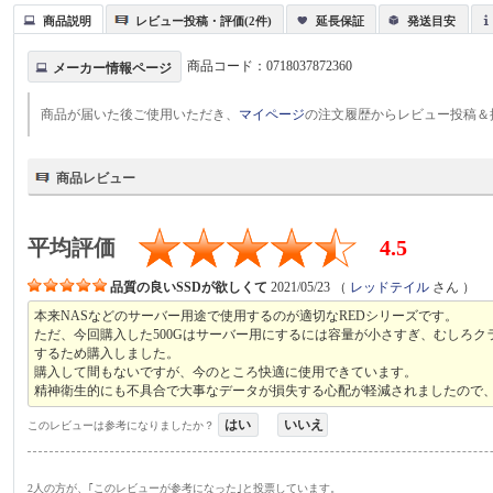
商品説明
レビュー投稿・評価(2件)
延長保証
発送目安
商品コード：
0718037872360
メーカー情報ページ
商品が届いた後ご使用いただき、
マイページ
の注文履歴からレビュー投稿＆
商品レビュー
平均評価
4.5
品質の良いSSDが欲しくて
2021/05/23
（
レッドテイル
さん ）
本来NASなどのサーバー用途で使用するのが適切なREDシリーズです。
ただ、今回購入した500Gはサーバー用にするには容量が小さすぎ、むしろク
するため購入しました。
購入して間もないですが、今のところ快適に使用できています。
精神衛生的にも不具合で大事なデータが損失する心配が軽減されましたので
はい
いいえ
このレビューは参考になりましたか？
2人の方が、｢このレビューが参考になった｣と投票しています。