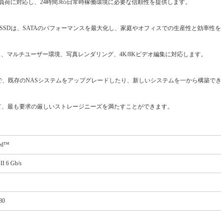
みの負荷に対応し、24時間365日常時稼働環境に必要な信頼性を提供します。
WD Red™ SSDは、SATAのパフォーマンスを最大化し、家庭やオフィスでの生産性と効率
、マルチユーザー環境、写真レンダリング、4K/8Kビデオ編集に対応します。
いるので、既存のNASシステムをアップグレードしたり、新しいシステムを一から構築で
イズして、最も要求の厳しいストレージニーズを満たすことができます。
ed™
II 6 Gb/s
80