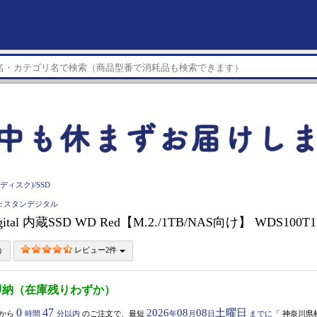
ディスク)/SSD
al ウェスタンデジタル
Digital 内蔵SSD WD Red【M.2./1TB/NAS向け】 WDS100T
レビュー2件
即納（在庫残りわずか）
0
47
2026
08
08
土曜日
から
時間
分以内
のご注文で、最短
年
月
日
までに
「
神奈川県