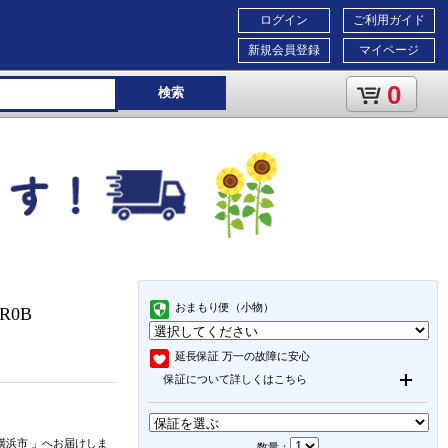
ログイン
ご利用ガイド
新規会員登録
マイページ
0
検索
おまもり便（小物）
1R0B
延長保証
万一の故障に安心
保証について詳しくはこちら
横浜市
」
へお届けしま
数量：