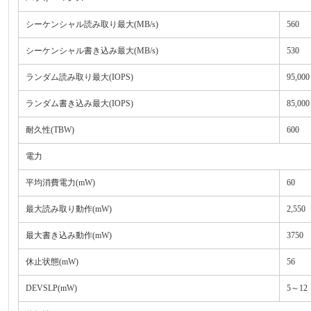
シーケンシャル読み取り最大(MB/s)
560
シーケンシャル書き込み最大(MB/s)
530
ランダム読み取り最大(IOPS)
95,000
ランダム書き込み最大(IOPS)
85,000
耐久性(TBW)
600
電力
平均消費電力(mW)
60
最大読み取り動作(mW)
2,550
最大書き込み動作(mW)
3750
休止状態(mW)
56
DEVSLP(mW)
5～12