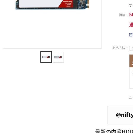
す
5
価格：
支払方法：
こ
最新の内蔵HDD