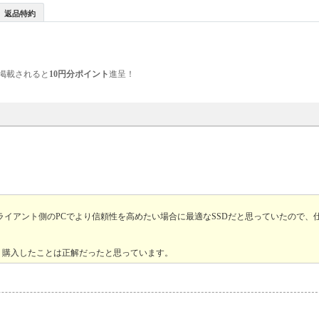
返品特約
掲載されると
10円分ポイント
進呈！
ライアント側のPCでより信頼性を高めたい場合に最適なSSDだと思っていたので、仕
、購入したことは正解だったと思っています。