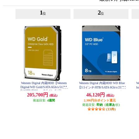
1
2
位
位
Western Digital 内蔵HDD【Western
Western Digital 内蔵HDD WD Blue
W
Digital/WD Gold/SATA 6Gb/s/512M
【3.5インチ/8TB/SATA 6Gb/s/256M
l
B/18TB/7200rpm/3.5インチ/データ
B/5640rpm/CMR/デスクトップ向
4
205,700円
46,120円
センター向け】 WD181KRYZ
(税込)
(税込)
け/2023年12月モデル】 WD80EAA
S
Z
発送目安:
4週間
2,306円分ポイント還元
発送目安:
即納（在庫あり）
(33件)