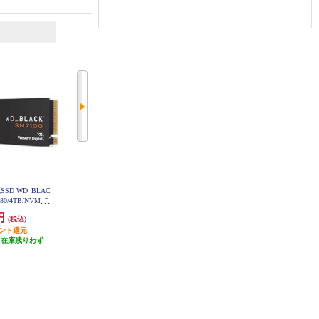
6
7
位
位
位
 内蔵SSD WD_BLAC
Western Digital 内蔵HDD WD Red P
Lexar 内蔵SSD Lexar NM610PRO
M.2 2280 1TB LNM610P001T-RNN
80/4TB/NVMe/2
lus【3.5インチ/12TB/SATA 6Gb/s/7
NG
DS400T4X0E
200rpm/512MBキャッシュ/CMR/N
0円
73,389円
22,800円
(税込)
(税込)
(税込)
AS向け/2025年5月モデル】 WD120
EFGX
イント還元
発送目安:
即納（在庫残りわず
発送目安:
即納（在庫あり）
（在庫残りわず
か）
）