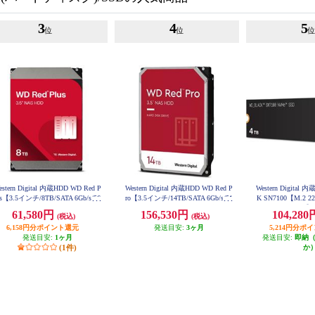
3
4
5
位
位
estern Digital 内蔵HDD WD Red P
Western Digital 内蔵HDD WD Red P
Western Digital
us【3.5インチ/8TB/SATA 6Gb/s/56
ro【3.5インチ/14TB/SATA 6Gb/s/51
K SN7100【M.2 22
0rpm/256MBキャッシュ/CMR/NA
2MBキャッシュ/CMR/NAS向け】
025年5月モデル】 W
61,580円
156,530円
104,28
(税込)
(税込)
WD142KFGX
向け/2023年12月モデル】 WD80E
FPX
6,158円分ポイント還元
発送目安:
3ヶ月
5,214円分ポ
発送目安:
1ヶ月
発送目安:
即納
(1件)
か