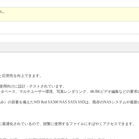
ん。
マンスと応答性を向上できます。
稼働での使用向けに設計・テストされています。
ータベース、マルチユーザー環境、写真レンダリング、4K/8Kビデオ編集などの要求
み）の容量を備えたWD Red SA500 NAS SATA SSDは、既存のNASシステムや最
キャッシュ用に最適化されているので、頻繁に使用するファイルにすばやくアクセスできます。