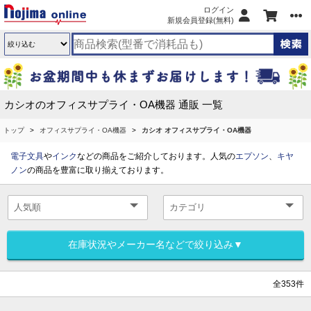
ログイン
新規会員登録(無料)
カシオのオフィスサプライ・OA機器 通販 一覧
トップ
オフィスサプライ・OA機器
カシオ オフィスサプライ・OA機器
電子文具
や
インク
などの商品をご紹介しております。人気の
エプソン
、
キヤ
ノン
の商品を豊富に取り揃えております。
在庫状況やメーカー名などで絞り込み▼
全353件