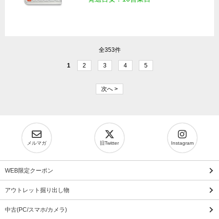
全353件
1
2
3
4
5
次へ >
メルマガ
旧Twitter
Instagram
WEB限定クーポン
アウトレット掘り出し物
中古(PC/スマホ/カメラ)