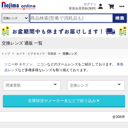
ログイン
新規会員登録(無料)
交換レンズ 通販 一覧
トップ
カメラ・ビデオカメラ・双眼鏡
交換レンズ
ソニー
や
キヤノン
、
ニコン
などのズームレンズをご紹介しております。
単焦
点レンズ
など多種多様なレンズを取り揃えております。
在庫状況やメーカー名などで絞り込み▼
全306件