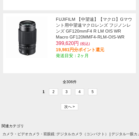
FUJIFILM 【中望遠】【マクロ】Gマウ
ント用中望遠マクロレンズ フジノンレ
ンズ GF120mmF4 R LM OIS WR
Macro GF120MMF4-RLM-OIS-WR
399,620円
(税込)
19,981円分ポイント還元
発送目安：2ヶ月
全306件
1
2
3
4
5
次へ >
関連カテゴリ
カメラ・ビデオカメラ・双眼鏡
:
デジタルカメラ（コンパクト）
|
デジタル一眼カ