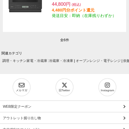
44,800円
(税込)
4,480円分ポイント還元
発送目安：即納（在庫残りわずか）
全6件
関連カテゴリ
調理・キッチン家電・冷蔵庫
:
冷蔵庫・冷凍庫
|
オーブンレンジ・電子レンジ
|
炊
メルマガ
旧Twitter
Instagram
WEB限定クーポン
アウトレット掘り出し物