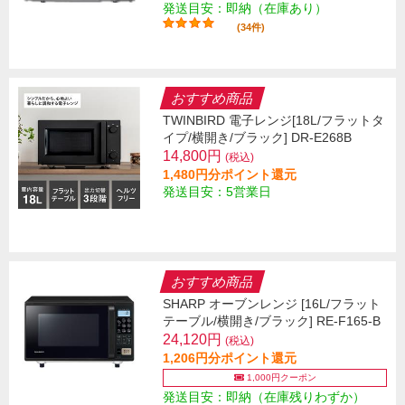
発送目安：即納（在庫あり）
(34件)
おすすめ商品
TWINBIRD 電子レンジ[18L/フラットタ
イプ/横開き/ブラック] DR-E268B
14,800円
(税込)
1,480円分ポイント還元
発送目安：5営業日
おすすめ商品
SHARP オーブンレンジ [16L/フラット
テーブル/横開き/ブラック] RE-F165-B
24,120円
(税込)
1,206円分ポイント還元
1,000円クーポン
発送目安：即納（在庫残りわずか）