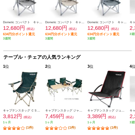
Dometic コンパクト キャンプ チェア シルト CMPC1S
Dometic コンパクト キャンプ チェア アッシュ CMPC1A
Dometic コンパクト キャンプ チェア グレイシャ CMPC1G
12,680円
12,680円
12,680円
2
(税込)
(税込)
(税込)
634円分ポイント還元
634円分ポイント還元
634円分ポイント還元
3週
3週間
3週間
3週間
テーブル・チェアの人気ランキング
1
位
2
位
3
位
4
キャプテンスタッグ ＣＳ リクライニングラウンジチェア（グリーン） M-3885
キャプテンスタッグ ジャストサイズ ラウンジチェアで食事がしやすいテーブル<M> UC-516
キャプテンスタッグ ジュール ロースタイル イージーチェア（ブラック） UC-1700
3,812円
7,459円
3,389円
2
(税込)
(税込)
(税込)
1ヶ月
1ヶ月
1ヶ月
3週
(1件)
(1件)
(1件)