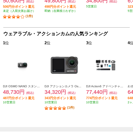
50,600円
49,800円
34,800円
6
(税込)
(税込)
(税込)
506円分ポイント還元
498円分ポイント還元
5営業日
3
未定（入荷次第お届け）
即納（在庫残りわずか）
5営
(1件)
ウェアラブル・アクションカムの人気ランキング
1
位
2
位
3
位
4
DJI OSMO NANO スタンダードコンボ（128GB） ONWA03
DJI アクションカメラ Osmo Action 4 スタンダードコンボ CA2039
DJI Action6 アドベンチャーコンボ OA6J02
48,730円
34,320円
77,440円
6
(税込)
(税込)
(税込)
487円分ポイント還元
343円分ポイント還元
774円分ポイント還元
6
10営業日
10営業日
10営業日
2ヶ
(1件)