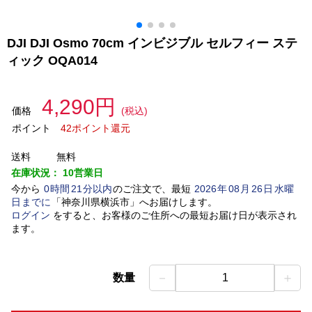
DJI DJI Osmo 70cm インビジブル セルフィー ステ
ィック OQA014
4,290円
価格
(税込)
ポイント
42ポイント還元
送料
無料
在庫状況：
10営業日
今から
0
時間
21
分以内
のご注文で、最短
2026
年
08
月
26
日
水曜
日
までに
「
神奈川県横浜市
」
へお届けします。
ログイン
をすると、お客様のご住所への最短お届け日が表示され
ます。
－
＋
数量
1