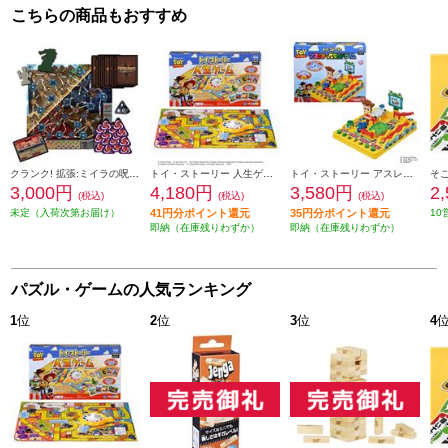
こちらの商品もおすすめ
クランク! 拡張:ミイラの呪い 完全日本語版（2～4人用 13歳以上）
トイ・ストーリー 人生ゲーム
トイ・ストーリー アスレチックランドゲーム
3,000円
4,180円
3,580円
2
(税込)
(税込)
(税込)
未定（入荷次第お届け）
41円分ポイント還元
35円分ポイント還元
10
即納（在庫残りわずか）
即納（在庫残りわずか）
パズル・ゲームの人気ランキング
1
位
2
位
3
位
4