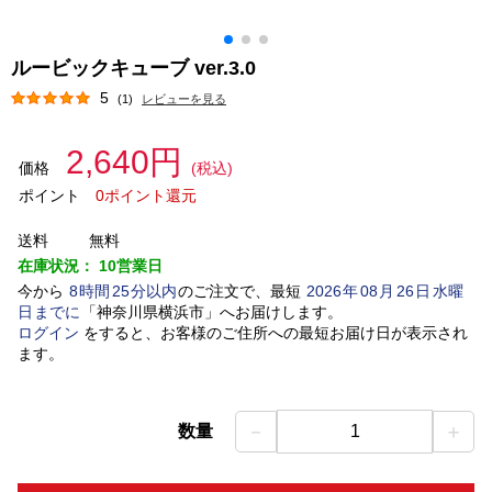
ルービックキューブ ver.3.0
5
(1)
レビューを見る
2,640円
価格
(税込)
ポイント
0ポイント還元
送料
無料
在庫状況：
10営業日
今から
8
時間
25
分以内
のご注文で、最短
2026
年
08
月
26
日
水曜
日
までに
「
神奈川県横浜市
」
へお届けします。
ログイン
をすると、お客様のご住所への最短お届け日が表示され
ます。
－
＋
数量
1