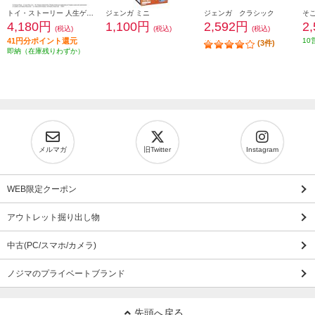
トイ・ストーリー 人生ゲーム
ジェンガ ミニ
ジェンガ クラシック
4,180円
1,100円
2,592円
2
(税込)
(税込)
(税込)
41円分ポイント還元
10
(3件)
即納（在庫残りわずか）
メルマガ
旧Twitter
Instagram
WEB限定クーポン
アウトレット掘り出し物
中古(PC/スマホ/カメラ)
ノジマのプライベートブランド
先頭へ戻る