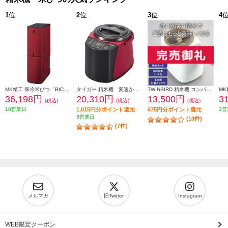
1
位
2
位
3
位
4
MK精工 保冷米びつ「RICECOOL」クラシックレッド HRC-10S-R
タイガー 精米機 変速かくはん式 RSF-A100R
TWINBIRD 精米機 コンパクト精米器 精米御膳 ホワイト MR-E520W
36,198円
20,310円
13,500円
3
(税込)
(税込)
(税込)
10営業日
1,015円分ポイント還元
675円分ポイント還元
3営
3営業日
(10件)
(7件)
メルマガ
旧Twitter
Instagram
WEB限定クーポン