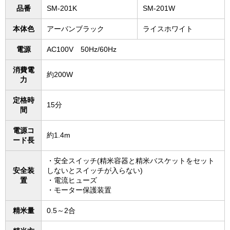
品番
SM-201K
SM-201W
本体色
アーバンブラック
ライスホワイト
電源
AC100V 50Hz/60Hz
消費電
約200W
力
定格時
15分
間
電源コ
約1.4m
ード長
・安全スイッチ(精米容器と精米バスケットをセット
安全装
しないとスイッチが入らない)
置
・電流ヒューズ
・モーター保護装置
精米量
0.5～2合