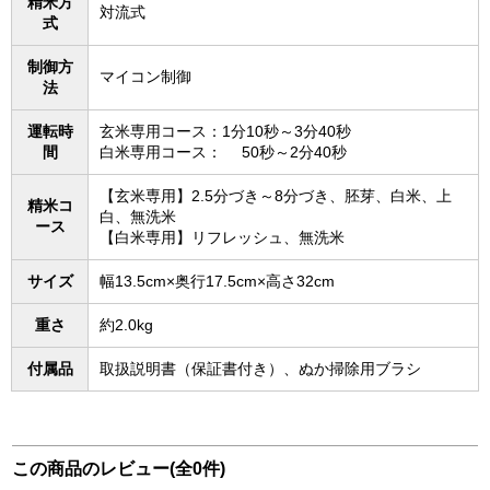
精米方
対流式
式
制御方
マイコン制御
法
運転時
玄米専用コース：1分10秒～3分40秒
間
白米専用コース： 50秒～2分40秒
【玄米専用】2.5分づき～8分づき、胚芽、白米、上
精米コ
白、無洗米
ース
【白米専用】リフレッシュ、無洗米
サイズ
幅13.5cm×奥行17.5cm×高さ32cm
重さ
約2.0kg
付属品
取扱説明書（保証書付き）、ぬか掃除用ブラシ
この商品のレビュー(全0件)