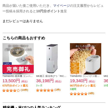
商品が届いた後ご使用いただき、
マイページ
の注文履歴からレビュ
ー投稿＆採用されると
10円分ポイント
進呈
まだレビューはありません
こちらの商品もおすすめ
TWINBIRD 精米機 コンパクト精米器 精米御膳 ホワイト MR-E520W
MK精工 保冷米びつ「RICECOOL」ライスホワイト HRC-10S-W
TWINBIRD コンパクト精米器 精米御膳（1～5合用） MR-E751W
13,500円
36,198円
19,340円
3
(税込)
(税込)
(税込)
675円分ポイント還元
2ヶ月
967円分ポイント還元
10
3週間
(1件)
(10件)
(4件)
精米機・米びつの人気ランキング