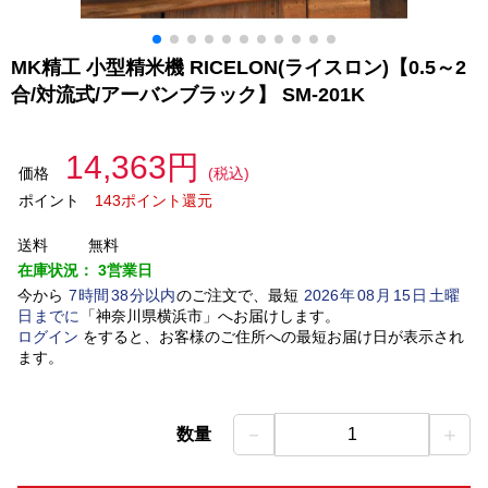
MK精工 小型精米機 RICELON(ライスロン)【0.5～2
合/対流式/アーバンブラック】 SM-201K
14,363円
価格
(税込)
ポイント
143ポイント還元
送料
無料
在庫状況：
3営業日
今から
7
時間
38
分以内
のご注文で、最短
2026
年
08
月
15
日
土曜
日
までに
「
神奈川県横浜市
」
へお届けします。
ログイン
をすると、お客様のご住所への最短お届け日が表示され
ます。
－
＋
数量
1