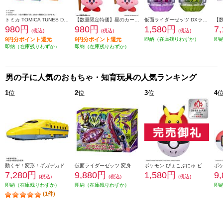
トミカ TOMICA TUNES DISNEY CHARACTERS Vol.1
【数量限定特価】星のカービィ チェンジ!コピー能力 アーティスト&コック
仮面ライダーゼッツ DXライダーカプセムセット03
980円
980円
1,580円
7
(税込)
(税込)
(税込)
9円分ポイント還元
9円分ポイント還元
即納（在庫残りわずか）
即
即納（在庫残りわずか）
即納（在庫残りわずか）
男の子に人気のおもちゃ・知育玩具の人気ランキング
1
位
2
位
3
位
4
動くぞ！変形！ギガデカドクターイエロー
仮面ライダーゼッツ 変身ベルト DXロードインヴォーカー&ブレイカムブレイカーセット
ポケモン ぴょこぷにゅ ピカチュウ＜＜おもちゃ大賞2025受賞＞＞
7,280円
9,880円
1,580円
9
(税込)
(税込)
(税込)
即納（在庫残りわずか）
即納（在庫残りわずか）
即
(1件)