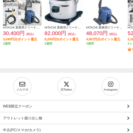
HITACHI 業務用クリーナー【乾・湿両用/軽量コンパクトタイプ】 CV-G1
HITACHI 業務用クリーナー【乾・湿両用/ミドルサイズタイプ】 CV-PS50WD
HITACHI 業務用クリーナー一般タイプ CVG2
30,400円
82,000円
48,070円
5
(税込)
(税込)
(税込)
3,040円分ポイント還元
8,200円分ポイント還元
4,807円分ポイント還元
5,
3週間
3週間
3週間
2ヶ
メルマガ
旧Twitter
Instagram
WEB限定クーポン
アウトレット掘り出し物
中古(PC/スマホ/カメラ)