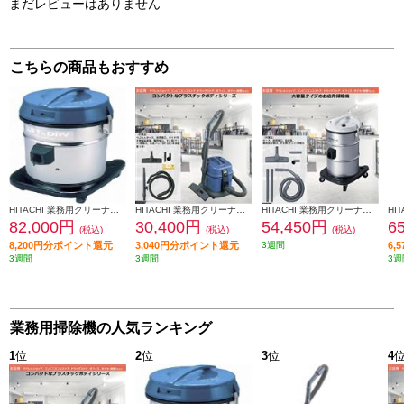
まだレビューはありません
こちらの商品もおすすめ
HITACHI 業務用クリーナー【乾・湿両用/ミドルサイズタイプ】 CV-PS50WD
HITACHI 業務用クリーナー【乾・湿両用/軽量コンパクトタイプ】 CV-G1
HITACHI 業務用クリーナー【紙パックレス式】 CV-G2100
82,000円
30,400円
54,450円
6
(税込)
(税込)
(税込)
8,200円分ポイント還元
3,040円分ポイント還元
3週間
6,
3週間
3週間
3週
業務用掃除機の人気ランキング
1
位
2
位
3
位
4