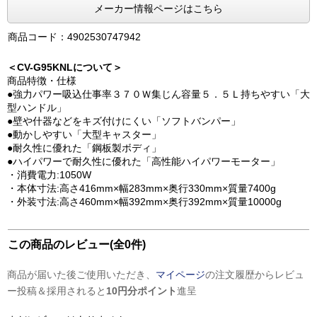
メーカー情報ページはこちら
商品コード：4902530747942
＜CV-G95KNLについて＞
商品特徴・仕様
●強力パワー吸込仕事率３７０Ｗ集じん容量５．５Ｌ持ちやすい「大
型ハンドル」
●壁や什器などをキズ付けにくい「ソフトバンパー」
●動かしやすい「大型キャスター」
●耐久性に優れた「鋼板製ボディ」
●ハイパワーで耐久性に優れた「高性能ハイパワーモーター」
・消費電力:1050W
・本体寸法:高さ416mm×幅283mm×奥行330mm×質量7400g
・外装寸法:高さ460mm×幅392mm×奥行392mm×質量10000g
この商品のレビュー(全0件)
商品が届いた後ご使用いただき、
マイページ
の注文履歴からレビュ
ー投稿＆採用されると
10円分ポイント
進呈