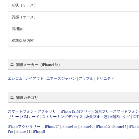
形状（ケース）
質感（ケース）
同梱物
標準保証内容
関連メーカー（iPhone16e）
エレコム
|
レイアウト
|
エアーズジャパン
|
アップル
|
トリニティ
関連カテゴリ
スマートフォン・アクセサリ
：
iPhone (SIMフリー)
|
SIMフリースマートフォ
サリー
|
SIMカード
|
ストリーミングデバイス
|
紛失防止・忘れ物防止タグ
|
I
iPhoneアクセサリー
：
iPhone17
|
iPhone16e
|
iPhone16
|
iPhone15
|
iPhone14
|
iPhon
Pro
|
iPhone 11
|
iPhone8