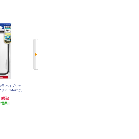
e16e用 ハイブリッ
Hamee iPhone16e用ケース 背面 ベ
トリニティ iPhone 16e 耐衝撃フリ
リア PM-A25S
ージュ 41988589
ップノートケース ブルー TR-IP25
1CR
S-FN-SHBL
円
4,180円
2,881円
(税込)
(税込)
(税込)
3営業日
発送目安:
5営業日
発送目安:
5営業日