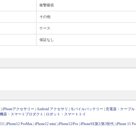
衝撃吸収
その他
ケース
保証なし
ン
|
iPhoneアクセサリー
|
Android アクセサリ
|
モバイルバッテリー
|
充電器・ケーブル
OT機器・スマートプロダクト
|
ロボット・スマートトイ
e13
|
iPhone12 ProMax
|
iPhone12 mini
|
iPhone12/Pro
|
iPhoneSE第2/第3世代
|
iPhone 11 P