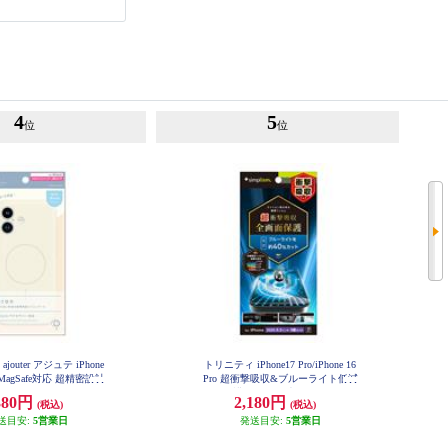
4
5
位
位
outer アジュテ iPhone
トリニティ iPhone17 Pro/iPhone 16
n] MagSafe対応 超精密設計
Pro 超衝撃吸収&ブルーライト低減
リコンケース ミルクホ
画面保護フィルム 光沢 TR-IP25M3
380円
2,180円
(税込)
(税込)
-PFPM-SKBCC
J-IP25M2-CR-MWT
送目安:
5営業日
発送目安:
5営業日