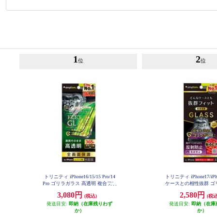
1
2
位
位
トリニティ iPhone16/15/15 Pro/14
トリニティ iPhone17/iPho
Pro ゴリラガラス 高透明 複合フレ
ケースとの相性抜群 ゴ
ームガラス ブラック TR-IP24M-G3
反射防止 画面保護強化ガラ
3,080円
2,580円
(税込)
(税込
-GOCCBK
P25M2-GLS-GO
発送目安:
即納（在庫残りわず
発送目安:
即納（在庫
か）
か）