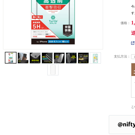
今
す
1
価格：
支払方法：
こ