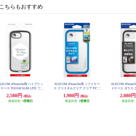
こちらもおすすめ
LECOM iPhone16e用 ハイブリッ
ELECOM iPhone16e用 ソフトケー
ELECOM iPhon
ケース TOUGH SLIM LITE フレ
ス クリスタルクリア クリア PM-A
ドケース ガラス ク
25SUCT3CR
HVCG
ームカラー 背面クリア ストラッ
2,580円
1,980円
2,080
(税込)
(税込)
シート付属 ブラック PM-A25ST
SLFCBK
発送目安:
3営業日
発送目安:
3営業日
発送目安: