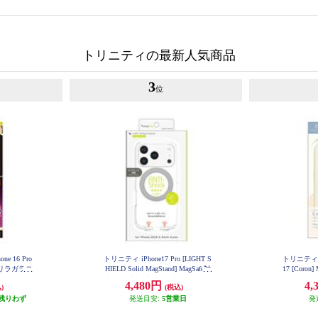
トリニティの最新人気商品
3
位
ne 16 Pro
トリニティ iPhone17 Pro [LIGHT S
トリニティ aj
リラガラス
HIELD Solid MagStand] MagSafe対
17 [Coro
ス TR-I
応 超精密設計 衝撃吸収 リングス
衝撃吸収シ
4,480円
4,
)
(税込)
AG
タンド付きハイブリッドクリアケ
ワイト A
残りわず
ース シルバーリングスタンド TR-I
発送目安:
5営業日
発
P25M3-LDSMS-LSV