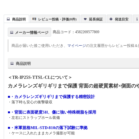
商品説明
レビュー投稿・評価(0件)
延長保証
発送目安
商品コード：
4582269577869
メーカー情報ページ
商品が届いた後ご使用いただき、
マイページ
の注文履歴からレビュー投稿＆
商品説明
＜TR-IP25S-TTSL-CLについて＞
カメラレンズギリギリまで保護 背面の超硬質素材×側面の
■・カメラレンズギリギリまで保護する精密設計
・落下時も安心の衝撃吸収
■・背面に表面硬度5H、傷に強い特殊樹脂を採用
・左右にストラップホール装備
■・米軍規格MIL-STD-810の落下試験に準拠
・ケースに入れたままカメラ撮影が可能