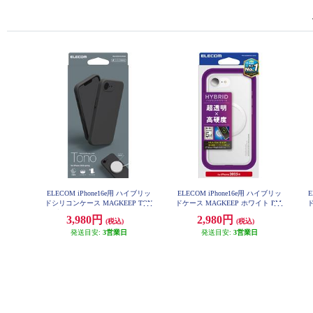
ELECOM iPhone16e用 ハイブリッ
ELECOM iPhone16e用 ハイブリッ
E
ドシリコンケース MAGKEEP TON
ドケース MAGKEEP ホワイト PM-
ド
A25SMAG02WH
O ブラック PM-A25SHVSCMGBK
3,980円
2,980円
(税込)
(税込)
プ
発送目安:
3営業日
発送目安:
3営業日