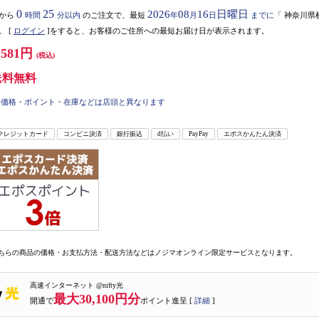
0
25
2026
08
16
日曜日
から
時間
分以内
のご注文で、最短
年
月
日
までに
「
神奈川県
。
[
ログイン
]をすると、お客様のご住所への最短お届け日が表示されます。
,581円
(税込)
送料無料
価格・ポイント・在庫などは店頭と異なります
クレジットカード
コンビニ決済
銀行振込
d払い
PayPay
エポスかんたん決済
ちらの商品の価格・お支払方法・配送方法などはノジマオンライン限定サービスとなります。
高速インターネット @nifty光
最大30,100円分
開通で
ポイント進呈 [
詳細
]