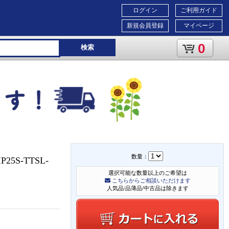
ログイン
ご利用ガイド
新規会員登録
マイページ
0
検索
数量：
5S-TTSL-
選択可能な数量以上のご希望は
こちらからご相談いただけます
人気品/品薄品/中古品は除きます