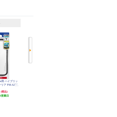
6
7
位
位
位
e16e用 ハイブリッ
ELECOM iPhone16e用 ハイブリッ
ELECOM iPhone16e用 ハイブリッ
リア PM-A25S
ドケース スタンダード クリア PM
ドケース 極限保護 クリア PM-A25
1CR
-A25SHVCKCR
SHVCKKCR
円
1,320円
1,680円
(税込)
(税込)
(税込)
3営業日
66円分ポイント還元
発送目安:
2ヶ月
発送目安:
3ヶ月