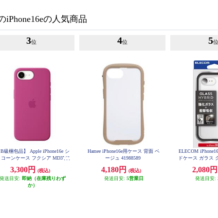
iPhone16eの人気商品
3
4
5
位
位
B級梱包品】 Apple iPhone16e シ
Hamee iPhone16e用ケース 背面 ベ
ELECOM iPhon
コーンケース フクシア MD3W4
ージュ 41988589
ドケース ガラス ク
FEA
HVCG
3,300円
4,180円
2,080
(税込)
(税込)
発送目安:
即納（在庫残りわず
発送目安:
5営業日
発送目安:
か）