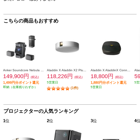
こちらの商品もおすすめ
Anker Soundcore Nebula P1 D2431511
Aladdin X Aladdin X2 Plus【LEDシーリングライトプロジェクター/900 ANSIルーメン/テレビ地上波/ホワイト】 PA2P22U02DJ
Aladdin X AladdinX Connector 2【ワイヤレスHDMI第2世代/Wi-Fi6対応/家庭用ゲーム機/ブラック】 S004D
149,900円
118,226円
18,800円
5
(税込)
(税込)
(税込)
1,499円分ポイント還元
5営業日
1,880円分ポイント還元
5営
即納（在庫残りわずか）
5営業日
(1件)
プロジェクターの人気ランキング
1
位
2
位
3
位
4