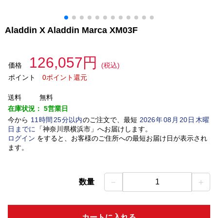
Aladdin X Aladdin Marca XM03F
126,057円
価格
(税込)
ポイント
0ポイント還元
送料
無料
在庫状況：
5営業日
今から
11
時間
25
分以内
のご注文で、最短
2026
年
08
月
20
日
木曜
日
までに
「
神奈川県横浜市
」
へお届けします。
ログイン
をすると、お客様のご住所への最短お届け日が表示され
ます。
－
＋
数量
1
カートに入れる