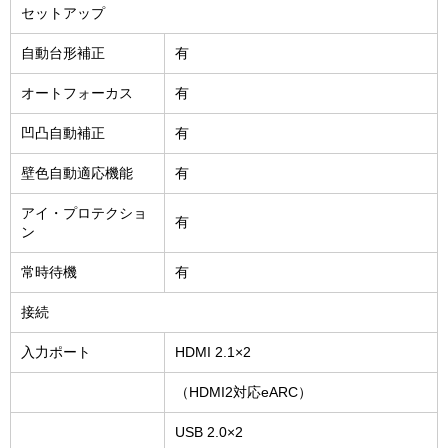
セットアップ
自動台形補正
有
オートフォーカス
有
凹凸自動補正
有
壁色自動適応機能
有
アイ・プロテクショ
有
ン
常時待機
有
接続
入力ポート
HDMI 2.1×2
（HDMI2対応eARC）
USB 2.0×2