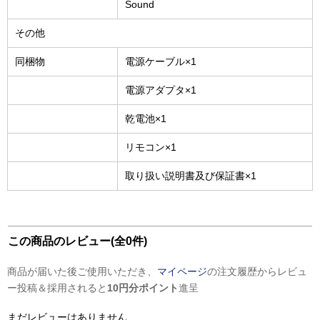
Sound
その他
同梱物
電源ケーブル×1
電源アダプタ×1
乾電池×1
リモコン×1
取り扱い説明書及び保証書×1
この商品のレビュー(全0件)
商品が届いた後ご使用いただき、
マイページ
の注文履歴からレビュ
ー投稿＆採用されると
10円分ポイント
進呈
まだレビューはありません