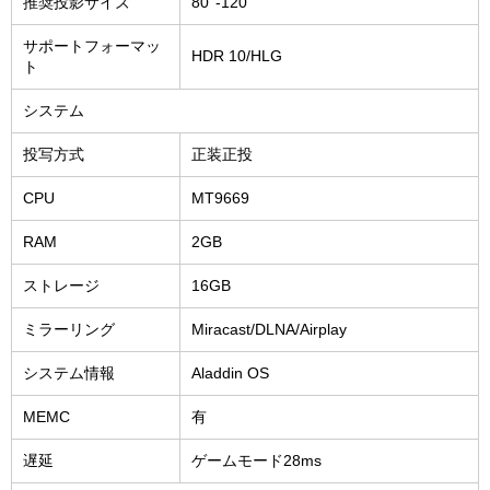
推奨投影サイズ
80''-120''
サポートフォーマッ
HDR 10/HLG
ト
システム
投写方式
正装正投
CPU
MT9669
RAM
2GB
ストレージ
16GB
ミラーリング
Miracast/DLNA/Airplay
システム情報
Aladdin OS
MEMC
有
遅延
ゲームモード28ms