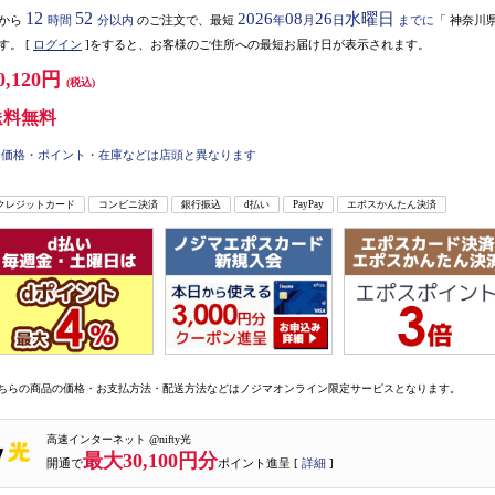
12
52
2026
08
26
水曜日
から
時間
分以内
のご注文で、最短
年
月
日
までに
「
神奈川
す。
[
ログイン
]をすると、お客様のご住所への最短お届け日が表示されます。
0,120円
(税込)
送料無料
価格・ポイント・在庫などは店頭と異なります
クレジットカード
コンビニ決済
銀行振込
d払い
PayPay
エポスかんたん決済
ちらの商品の価格・お支払方法・配送方法などはノジマオンライン限定サービスとなります。
高速インターネット @nifty光
最大30,100円分
開通で
ポイント進呈 [
詳細
]