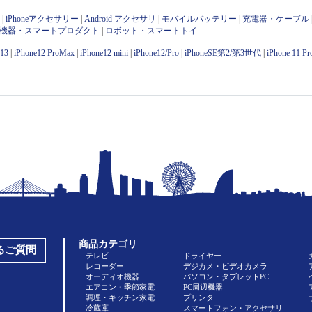
ン
|
iPhoneアクセサリー
|
Android アクセサリ
|
モバイルバッテリー
|
充電器・ケーブル
OT機器・スマートプロダクト
|
ロボット・スマートトイ
e13
|
iPhone12 ProMax
|
iPhone12 mini
|
iPhone12/Pro
|
iPhoneSE第2/第3世代
|
iPhone 11 P
商品カテゴリ
あるご質問
テレビ
ドライヤー
レコーダー
デジカメ・ビデオカメラ
オーディオ機器
パソコン・タブレットPC
エアコン・季節家電
PC周辺機器
調理・キッチン家電
プリンタ
冷蔵庫
スマートフォン・アクセサリ