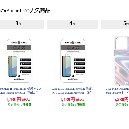
のiPhone13の人気商品
3
4
5
位
位
ase-Mate iPhone13mini 保護ガラス
Case-Mate iPhone13ProMax 保護ガ
Case-Mate iPhon
Glass Screen Protector【強化ガラ
ラス Glass Screen Protector【強化ガ
Soap Bubble【
ス】 CM046812
ラス】 CM046540
3.0m落下耐衝撃/Irid
1,430円
1,430円
5,280
(税込)
(税込)
654
発送目安:
3営業日
発送目安:
3営業日
発送目安: