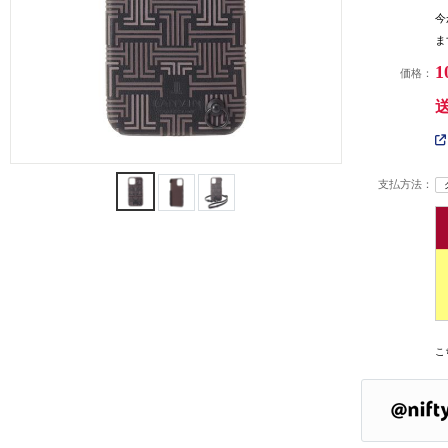
今
ま
1
価格：
支払方法：
こ