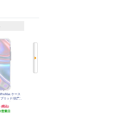
6
7
位
位
位
e13ProMax ケース
Case-Mate iPhone13ProMax ケース
Case-Mate iPhone13ProMax ケース
ハイブリッド/抗菌/
Soap Bubble【ハイブリッド/MagSa
Tough Clear Plus【ハイブリッド/M
escent】 CM04
fe対応/抗菌/3.0m落下耐衝撃/Iridesc
agSafe対応/抗菌/4.5m落下耐衝撃/C
円
6,600円
5,500円
(税込)
(税込)
(税込)
4
ent】 CM046546
lear】 CM046576
3営業日
発送目安:
3営業日
発送目安:
3営業日