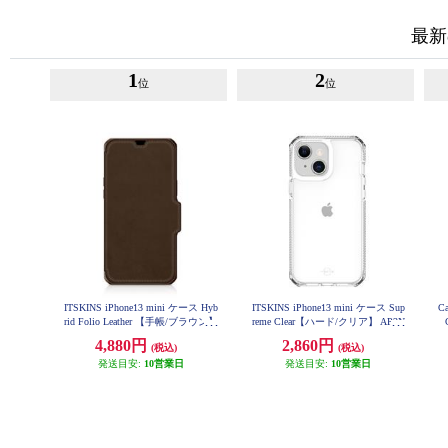
最新
1
2
位
位
ITSKINS iPhone13 mini ケース Hyb
ITSKINS iPhone13 mini ケース Sup
C
rid Folio Leather 【手帳/ブラウン】
reme Clear【ハード/クリア】 AP2N
AP2N-HYBRF-BNRL
-SUPIC-TRSP
4,880円
2,860円
(税込)
(税込)
発送目安:
10営業日
発送目安:
10営業日