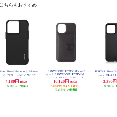
こちらもおすすめ
LANVIN COLLECTION iPhone13
lican iPhone13Pro ケース Adventu
ITSKINS iPhone13
ケース LANVIN COLLECTION (6.1
er【ハイブリッド/MIL-SPEC 3.0m
1-inch [ Blac
inch 2レンズ)【ハード/ブラック】
落下耐衝撃/Black】 PP046664
ク】 AP2R-HY
4,180円
10,120円
3,380
LCPTBLKSCIP2161
(税込)
(税込)
発送目安:
3営業日
1,012円分ポイント還元
発送目安:
発送目安:
10営業日