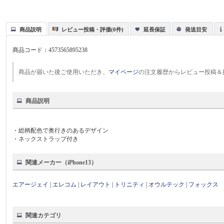
商品説明
レビュー投稿・評価(0件)
延長保証
発送目安
商品コード：
4573565895238
商品が届いた後ご使用いただき、
マイページ
の注文履歴からレビュー投稿＆
商品説明
・総柄配色で奥行きのあるデザイン
・ネックストラップ付き
関連メーカー（iPhone13）
エアージェイ
|
エレコム
|
レイアウト
|
トリニティ
|
オウルテック
|
フォックス
関連カテゴリ