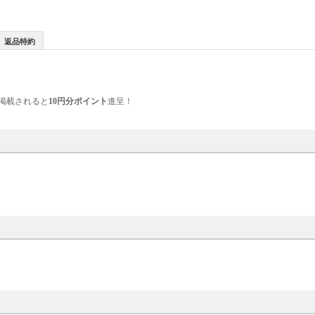
返品特約
掲載されると
10円分ポイント
進呈！