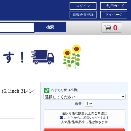
ログイン
ご利用ガイド
新規会員登録
マイページ
0
検索
(6.1inch 3レン
おまもり便（小物）
数量：
選択可能な数量以上のご希望は
こちらからご相談いただけます
人気品/品薄品/中古品は除きます