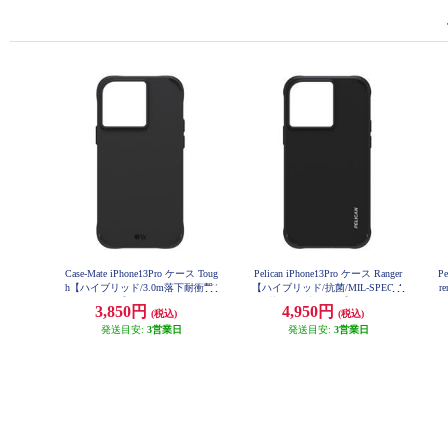
Case-Mate iPhone13Pro ケース Toug
Pelican iPhone13Pro ケース Ranger
Pe
h【ハイブリッド/3.0m落下耐衝撃/
【ハイブリッド/抗菌/MIL-SPEC 4.
r
Black】 CM046660
5m落下耐衝撃/Black】 PP046674
3,850円
4,950円
(税込)
(税込)
発送目安:
3営業日
発送目安:
3営業日