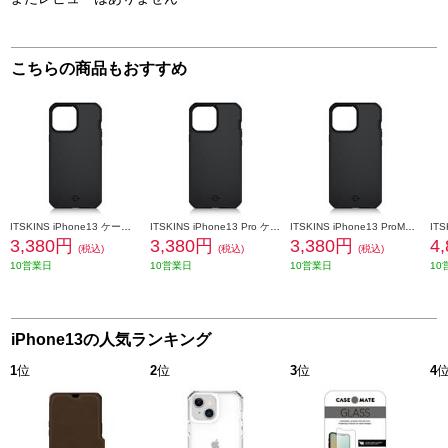
こちらの商品もおすすめ
ITSKINS iPhone13 ケース iPhone 6.1-inch [ Black ]【ハード/ブラック】 AP2R-HYBFS-BLCK
ITSKINS iPhone13 Pro ケース Hybrid Ballistic【ハード/ブラック】 AP2X-HYBFS-BLCK
ITSKINS iPhone13 ProMax ケース Hybrid Ballistic 【ハード/ブラック】 AP2M-HYBFS-BLCK
3,380円
3,380円
3,380円
4
(税込)
(税込)
(税込)
10営業日
10営業日
10営業日
10
iPhone13の人気ランキング
1
位
2
位
3
位
4