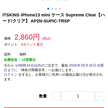
ITSKINS iPhone13 mini ケース Supreme Clear【ハ
ード/クリア】 AP2N-SUPIC-TRSP
2,860円
価格
(税込)
ポイント
0ポイント還元
送料
無料
在庫状況：
10営業日
今から
14
時間
44
分以内
のご注文で、最短
2026
年
08
月
26
日
水曜
日
までに
「
神奈川県横浜市
」
へお届けします。
ログイン
をすると、お客様のご住所への最短お届け日が表示され
ます。
－
＋
数量
1