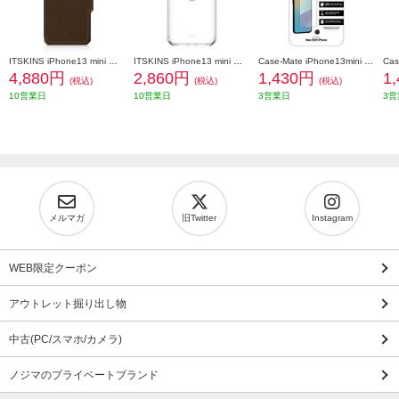
ITSKINS iPhone13 mini ケース Hybrid Folio Leather 【手帳/ブラウン】 AP2N-HYBRF-BNRL
ITSKINS iPhone13 mini ケース Supreme Clear【ハード/クリア】 AP2N-SUPIC-TRSP
Case-Mate iPhone13mini 保護ガラス Glass Screen Protector【強化ガラス】 CM046812
4,880円
2,860円
1,430円
1
(税込)
(税込)
(税込)
10営業日
10営業日
3営業日
3営
メルマガ
旧Twitter
Instagram
WEB限定クーポン
アウトレット掘り出し物
中古(PC/スマホ/カメラ)
ノジマのプライベートブランド