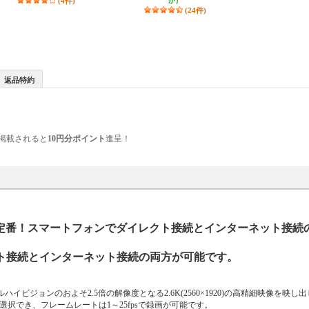
(4件)
か）
(24件)
返品特約
掲載されると
10円分ポイント
進呈！
な新定番！スマートフォンでダイレクト接続とインターネット接続
ト接続とインターネット接続の両方が可能です。
イビジョンのおよそ2.5倍の解像度となる2.6K(2560×1920)の高精細映像を映し
から選択でき、フレームレートは1～25fpsで録画が可能です。