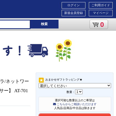
ログイン
ご利用ガイド
新規会員登録
マイページ
0
検索
おまかせギフトラッピング★
カメラ/ネットワー
ー】 AT-701
数量：
選択可能な数量以上のご希望は
こちらからご相談いただけます
人気品/品薄品/中古品は除きます