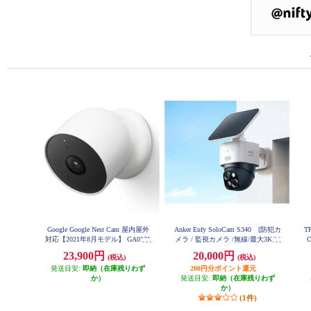
Google Google Nest Cam 屋内屋外
Anker Eufy SoloCam S340 [防犯カ
T
対応【2021年8月モデル】 GA0131
メラ / 監視カメラ /無線/最大3K/ソ
7-JP
ーラーパネル搭載/屋外対応] T8170
23,900円
20,000円
(税込)
(税込)
521
発送目安:
即納（在庫残りわず
200円分ポイント還元
か）
発送目安:
即納（在庫残りわず
か）
(1件)