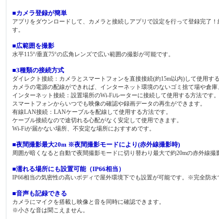
■カメラ登録が簡単
アプリをダウンロードして、カメラと接続しアプリで設定を行って登録完了！
す。
■広範囲を撮影
水平115°/垂直75°の広角レンズで広い範囲の撮影が可能です。
■3種類の接続方式
ダイレクト接続：カメラとスマートフォンを直接接続(約15m以内)して使用す
カメラの電源の配線ができれば、インターネット環境のないゴミ捨て場や倉庫
インターネット接続：設置場所のWi-Fiルーターに接続して使用する方法です
スマートフォンからいつでも映像の確認や録画データの再生ができます。
有線LAN接続：LANケーブルを配線して使用する方法です。
ケーブル接続なので途切れる心配がなく安定して使用できます。
Wi-Fiが届かない場所、不安定な場所におすすめです。
■夜間撮影最大20m ※夜間撮影モードにより(赤外線撮影時)
周囲が暗くなると自動で夜間撮影モードに切り替わり最大で約20mの赤外線撮
■濡れる場所にも設置可能（IP66相当）
IP66相当の気密性の高いボディで屋外環境下でも設置が可能です。※完全防
■音声も記録できる
カメラにマイクを搭載し映像と音を同時に確認できます。
※小さな音は聞こえません。