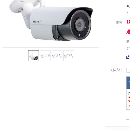
今
す
1
価格：
還
ま
支払方法：
こ