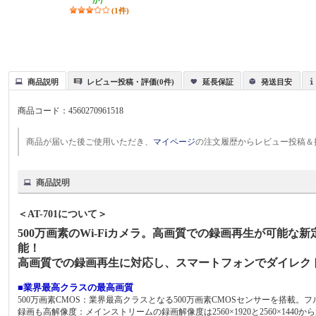
か）
(1件)
商品説明
レビュー投稿・評価(0件)
延長保証
発送目安
商品コード：
4560270961518
商品が届いた後ご使用いただき、
マイページ
の注文履歴からレビュー投稿＆
商品説明
＜AT-701について＞
500万画素のWi-Fiカメラ。高画質での録画再生が可能
能！
高画質での録画再生に対応し、スマートフォンでダイレク
■業界最高クラスの最高画質
500万画素CMOS：業界最高クラスとなる500万画素CMOSセンサーを搭載。フルハ
録画も高解像度：メインストリームの録画解像度は2560×1920と2560×1440