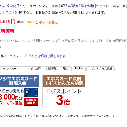
8
37
2026
08
26
水曜日
から
時間
分以内
のご注文で、最短
年
月
日
までに
「
神奈川県
。
[
ログイン
]をすると、お客様のご住所への最短お届け日が表示されます。
8,810円
(税込)
940円分ポイント還元
送料無料
元ポイントは、ポイント利用・クーポン値引き時に変わります。ご注文時「注文内容確認
す。
価格・ポイント・在庫などは店頭と異なります
クレジットカード
コンビニ決済
銀行振込
d払い
PayPay
エポスかんたん決済
ちらの商品の価格・お支払方法・配送方法などはノジマオンライン限定サービスとなります。