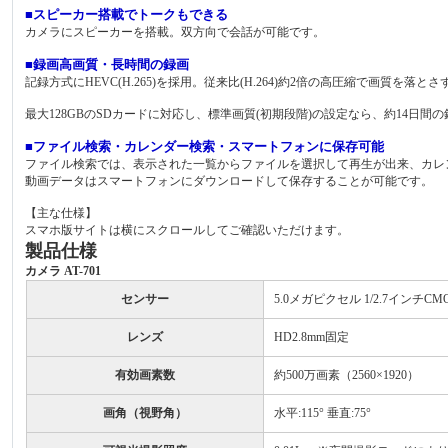
■スピーカー搭載でトークもできる
カメラにスピーカーを搭載。双方向で会話が可能です。
■録画高画質・長時間の録画
記録方式にHEVC(H.265)を採用。従来比(H.264)約2倍の高圧縮で画質を落
最大128GBのSDカードに対応し、標準画質(初期段階)の設定なら、約14日間
■ファイル検索・カレンダー検索・スマートフォンに保存可能
ファイル検索では、表示された一覧からファイルを選択して再生が出来、カレ
動画データはスマートフォンにダウンロードして保存することが可能です。
【主な仕様】
スマホ版サイトは横にスクロールしてご確認いただけます。
製品仕様
カメラ AT-701
センサー
5.0メガピクセル 1/2.7インチC
レンズ
HD2.8mm固定
有効画素数
約500万画素（2560×1920）
画角（視野角）
水平:115° 垂直:75°