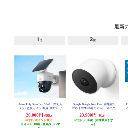
最新
1
2
位
位
Anker Eufy SoloCam S340 [防犯カ
Google Google Nest Cam 屋内屋外
T
メラ / 監視カメラ /無線/最大3K/ソ
対応【2021年8月モデル】 GA0131
ィ
7-JP
ーラーパネル搭載/屋外対応] T8170
屋
20,000円
23,900円
(税込)
(税込)
521
200円分ポイント還元
発送目安:
即納（在庫残りわず
発送目安:
即納（在庫残りわず
か）