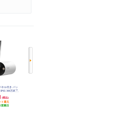
ラーパネル付き バッ
TP-LINK 外パンチルトセキュリテ
TP-Link Tapo C100 ネットワークW
P65 300万画素
ィwebカメラTapo C520WS【Wi-Fi/
i-Fiカメラ 3年保証 TAPOC100
10KIT
屋外/防水/AI検知/自動追跡/双方向
円
8,550円
3,581円
(税込)
(税込)
(税込)
通話/ホワイト】 Tapo-C520WS
ント還元
427円分ポイント還元
179円分ポイント還元
5営業日
発送目安:
5営業日
発送目安:
5営業日
(4件)
(4件)