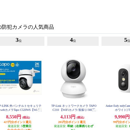
の防犯カメラの人気商品
3
4
5
位
位
P-LINK 外パンチルトセキュリテ
TP-Link ネットワークカメラ TAPO
Anker Eufy eufy
webカメラTapo C520WS【Wi-Fi/
C210 【WiFiカメラ/首振り/300万
ホワイト] T8
外/防水/AI検知/自動追跡/双方向
画素/MicroSD保存/ナイトビジョ
8,550円
4,113円
9,990
(税込)
(税込)
通話/ホワイト】 Tapo-C520WS
ン/保証期間3年】 TAPO-C210
427円分ポイント還元
205円分ポイント還元
99円分ポイ
発送目安:
5営業日
発送目安:
即納（在庫残りわず
発送目安: