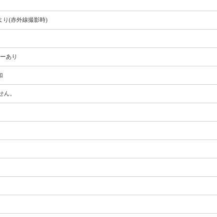
り
より(赤外線撮影時)
カーあり
知
ません。