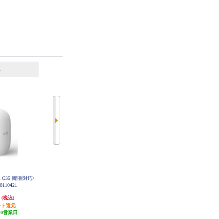
6
7
位
位
位
Cam C35 [暗視対応/
TP-Link パンチルトネットワーク
TP-Link Tapo C100 ネットワークW
110421
Wi-Fiカメラ Tapo-C200-R
i-Fiカメラ 3年保証 TAPOC100
円
4,009円
3,581円
(税込)
(税込)
(税込)
ント還元
200円分ポイント還元
179円分ポイント還元
10営業日
発送目安:
5営業日
発送目安:
5営業日