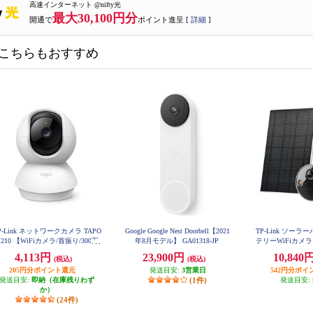
高速インターネット @nifty光
最大30,100円分
開通で
ポイント進呈 [
詳細
]
こちらもおすすめ
P-Link ネットワークカメラ TAPO
Google Google Nest Doorbell【2021
TP-Link ソー
C210 【WiFiカメラ/首振り/300万
年8月モデル】 GA01318-JP
テリーWiFiカメラ I
TAPOC4
画素/MicroSD保存/ナイトビジョ
4,113円
23,900円
10,840
(税込)
(税込)
ン/保証期間3年】 TAPO-C210
205円分ポイント還元
発送目安:
3営業日
542円分ポイ
発送目安:
即納（在庫残りわず
(1件)
発送目安:
か）
(24件)