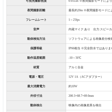
可視光撮影照度
0.01Lux ※夜間撮影モードによ
夜間撮影距離
最長約20m ※夜間撮影モードに
フレームレート
1～25fps
音声
内蔵マイク:あり 出力:スピー
動体検知方法
ソフトウェアによる画像差分検
保護等級
IP66相当 ※完全防水ではあり
動作温度範囲
-10～50℃
材質
アルミ合金
電源・電圧
12V 1A（ACアダプター）
最大消費電力
約10W
外径寸法
200.3×68.7×69.0mm
動体検出
映像内の画像差異を検出