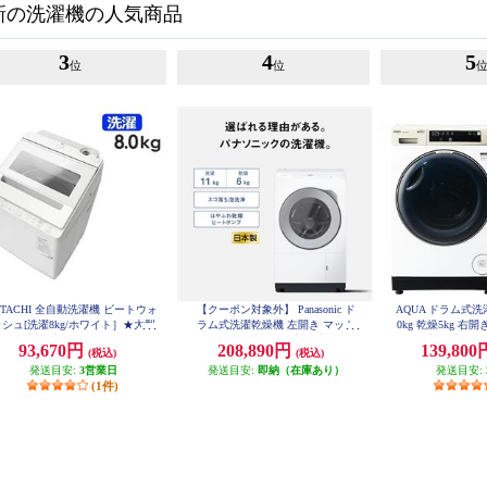
新の洗濯機の人気商品
3
4
5
位
位
ITACHI 全自動洗濯機 ビートウォ
【クーポン対象外】 Panasonic ド
AQUA ドラム式
シュ[洗濯8kg/ホワイト］★大型
ラム式洗濯乾燥機 左開き マット
0kg 乾燥5kg 右
配送対象商品 BW-V80M-W
ホワイト ★大型配送対象商品 NA-
型配送対象商品 AQ
93,670円
208,890円
139,80
(税込)
(税込)
LX113EL-W
発送目安:
3営業日
発送目安:
即納（在庫あり）
発送目安:
(1件)