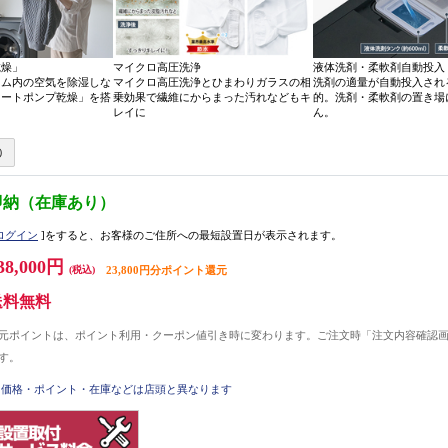
乾燥」
マイクロ高圧洗浄
液体洗剤・柔軟剤自動投入
ラム内の空気を除湿しな
マイクロ高圧洗浄とひまわりガラスの相
洗剤の適量が自動投入され
ヒートポンプ乾燥」を搭
乗効果で繊維にからまった汚れなどもキ
的。洗剤・柔軟剤の置き場
レイに
ん。
即納（在庫あり）
ログイン
]をすると、お客様のご住所への最短設置日が表示されます。
38,000円
(税込)
23,800円分ポイント還元
送料無料
元ポイントは、ポイント利用・クーポン値引き時に変わります。ご注文時「注文内容確認
す。
価格・ポイント・在庫などは店頭と異なります