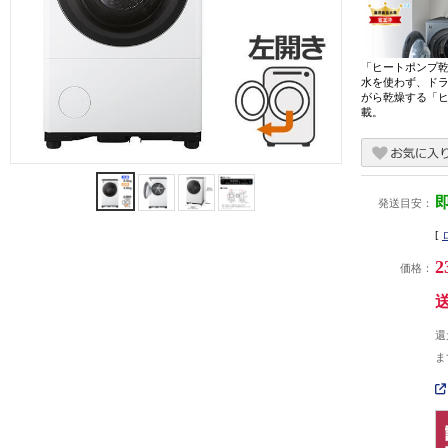
「ヒートポンプ
水を使わず、ド
がら乾燥する「
載。
発送目安：
[
2
価格：
還
ま