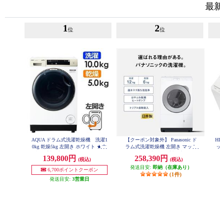
最
1
2
位
位
AQUA ドラム式洗濯乾燥機 洗濯1
【クーポン対象外】 Panasonic ド
H
0kg 乾燥5kg 左開き ホワイト ★大
ラム式洗濯乾燥機 左開き マット
ッ
型配送対象商品 AQW-DM10R-LW
ホワイト ★大型配送対象商品 NA-
139,800円
258,390円
(税込)
(税込)
LX127EL-W
発送目安:
即納（在庫あり）
6,700ポイントクーポン
(1件)
発送目安:
3営業日