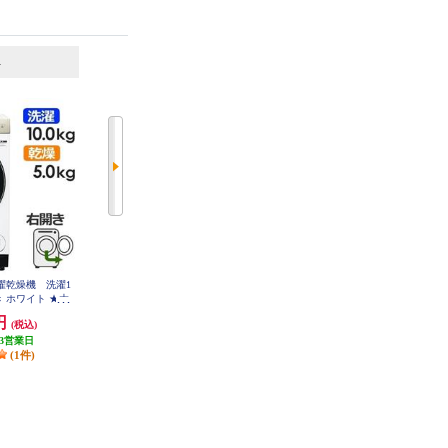
6
7
位
位
位
洗濯乾燥機 洗濯1
TOSHIBA 全自動洗濯機 洗濯7kg/
Panasonic 全自動洗濯機 ライトベ
開き ホワイト ★大
ピュアホワイト AW-7GM4-W
ージュ NA-F6B5-C
W-DM10R-RW
0円
49,320円
42,283円
(税込)
(税込)
(税込)
3営業日
発送目安:
即納（在庫あり）
発送目安:
即納（在庫あり）
(1件)