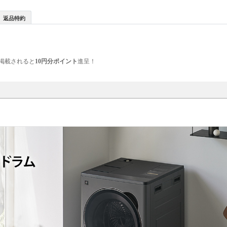
返品特約
掲載されると
10円分ポイント
進呈！