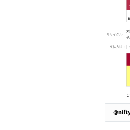
大
リサイクル：
そ
支払方法：
こ