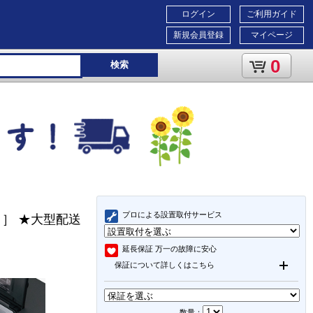
ログイン
ご利用ガイド
新規会員登録
マイページ
0
検索
プロによる設置取付サービス
イト］ ★大型配送
延長保証
万一の故障に安心
保証について詳しくはこちら
数量：