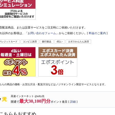
型配送商品、または設置サービスをご注文時にご依頼いただけます。
れ以外のお客様は、「
お問い合わせフォーム
」からご依頼ください。[
料金のご案内
]
クレジットカード
コンビニ決済
銀行振込
d払い
エポスかんたん決済
ちらの商品の価格・お支払方法・配送方法などはノジマオンライン限定サービスとなります。
高速インターネット @nifty光
最大30,100円分
開通で
ポイント進呈 [
詳細
]
こちらもおすすめ