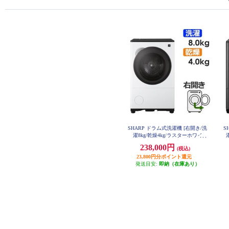
SHARP ドラム式洗濯機 [右開き/洗
S
濯8kg/乾燥4kg/ラスターホワイ
ト］ ★大型配送対象商品 ES-8XS1
★
238,000円
(税込)
-WR
23,800円分ポイント還元
発送目安:
即納（在庫あり）