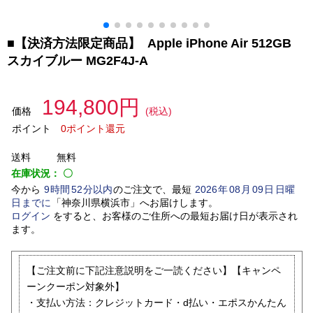
■【決済方法限定商品】 Apple iPhone Air 512GB
スカイブルー MG2F4J-A
194,800円
価格
(税込)
ポイント
0ポイント還元
送料
無料
在庫状況：
〇
今から
9
時間
52
分以内
のご注文で、最短
2026
年
08
月
09
日
日曜
日
までに
「
神奈川県横浜市
」
へお届けします。
ログイン
をすると、お客様のご住所への最短お届け日が表示され
ます。
【ご注文前に下記注意説明をご一読ください】【キャンペ
ーンクーポン対象外】
・支払い方法：クレジットカード・d払い・エポスかんたん