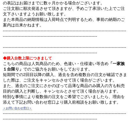
の表記はお届けまでに数ヶ月かかる場合がございます。
ご注文順に順次発送させて頂きますが、予めご了承頂いた上でご注
文下さいますようお願い致します。
また本商品の納期情報は入荷時点で判明するため、事前の納期のご
案内は出来かねます。
-------------------------------------------------------------------------------------
-----------------------------------------------------------------
-------------------------------------------------------------------------------------
-----------------------------------------------------------------
◆購入台数上限につきまして
こちらの商品は人気商品のため、色違い・仕様違い等含め
「一家族
１台限り」
でのご協力をお願いをしております。
短期間での2回目以降の購入、過去を含め複数台の注文が確認できま
した際は、ご注文をキャンセルさせて頂く場合がございます。
また、過去のご注文にさかのぼって品薄な商品のみ購入の方も転売
目的の購入と判断し、キャンセルとさせて頂く場合があります。
特別な事情により複数個の注文をご希望でございましたら、理由を
添えて下記お問い合わせ窓口より購入前相談をお願い致します。
＜お問い合わせ窓口＞
-------------------------------------------------------------------------------------
-----------------------------------------------------------------
-------------------------------------------------------------------------------------