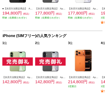
■【決済方法限定商品】 Apple iPhone Air 512GB スペースブラック MG2C4J-A
【決済方法限定商品】 Apple iPhone 17 512GB ブラック MG6D4J-A
【決済方法限定商品】 Apple iPhone 17 512GB ホワイト MG6E4J-A
194,800円
177,800円
177,800円
1
(税込)
(税込)
(税込)
即納（在庫残りわずか）
即納（在庫残りわずか）
即納（在庫残りわずか）
3営
iPhone (SIMフリー)の人気ランキング
1
位
2
位
3
位
4
【決済方法限定商品】 Apple iPhone 17 256GB セージ MG6C4J-A
【決済方法限定商品】 Apple iPhone 17 256GB ブラック MG674J-A
【決済方法限定商品】 Apple iPhone 17 Pro Max 256GB コズミックオレンジ MFY94J-A
142,800円
142,800円
214,800円
1
(税込)
(税込)
(税込)
3営業日
3営