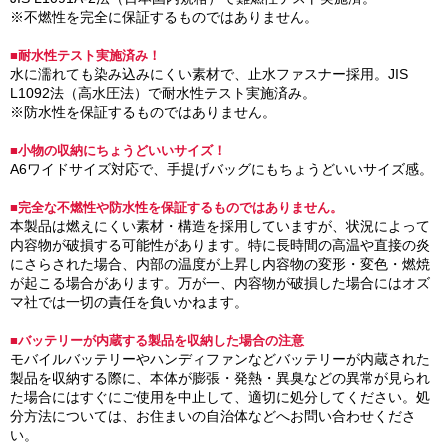
※不燃性を完全に保証するものではありません。
■耐水性テスト実施済み！
水に濡れても染み込みにくい素材で、止水ファスナー採用。JIS
L1092法（高水圧法）で耐水性テスト実施済み。
※防水性を保証するものではありません。
■小物の収納にちょうどいいサイズ！
A6ワイドサイズ対応で、手提げバッグにもちょうどいいサイズ感。
■完全な不燃性や防水性を保証するものではありません。
本製品は燃えにくい素材・構造を採用していますが、状況によって
内容物が破損する可能性があります。特に長時間の高温や直接の炎
にさらされた場合、内部の温度が上昇し内容物の変形・変色・燃焼
が起こる場合があります。万が一、内容物が破損した場合にはオズ
マ社では一切の責任を負いかねます。
■バッテリーが内蔵する製品を収納した場合の注意
モバイルバッテリーやハンディファンなどバッテリーが内蔵された
製品を収納する際に、本体が膨張・発熱・異臭などの異常が見られ
た場合にはすぐにご使用を中止して、適切に処分してください。処
分方法については、お住まいの自治体などへお問い合わせくださ
い。