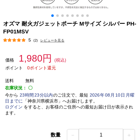
オズマ 耐火ガジェットポーチ Mサイズ シルバー PH-
FP01MSV
5
(2)
レビューを見る
1,980円
価格
(税込)
ポイント
0ポイント還元
送料
無料
在庫状況：
〇
今から
23
時間
23
分以内
のご注文で、最短
2026
年
08
月
10
日
月曜
日
までに
「
神奈川県横浜市
」
へお届けします。
ログイン
をすると、お客様のご住所への最短お届け日が表示され
ます。
－
＋
数量
1