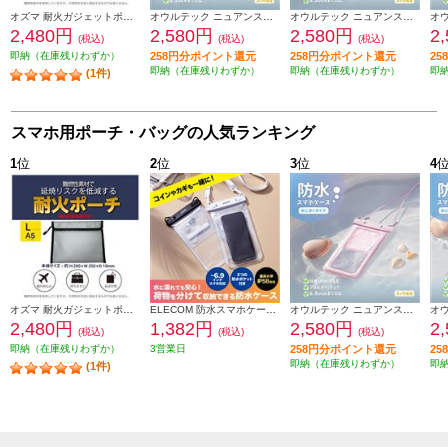
オズマ 耐火ガジェットポーチ Lサイズ シルバー PH-FP01LSV
オウルテック ニュアンスカラー完全防塵防水スマホ用防水ケース ラテグレージュ OWL-WPCSP10R-GY
オウルテック ニュアンスカラー完全防塵防水スマホ用防水ケース ベビーピンク OWL-WPCSP10R-PK
2,480円
2,580円
2,580円
2
(税込)
(税込)
(税込)
即納（在庫残りわずか）
258円分ポイント還元
258円分ポイント還元
2
即納（在庫残りわずか）
即納（在庫残りわずか）
即
(1件)
スマホ用ポーチ・バッグの人気ランキング
1
位
2
位
3
位
4
オズマ 耐火ガジェットポーチ Lサイズ シルバー PH-FP01LSV
ELECOM 防水スマホケース 防水ポーチ IPX8 2ポケットタイプ 顔認証対応 (防水ケース×1 ショルダーストラップ×1) ブラック P-WPS2P05BK
オウルテック ニュアンスカラー完全防塵防水スマホ用防水ケース ベビーピンク OWL-WPCSP10R-PK
2,480円
1,382円
2,580円
2
(税込)
(税込)
(税込)
即納（在庫残りわずか）
3営業日
258円分ポイント還元
2
即納（在庫残りわずか）
即
(1件)