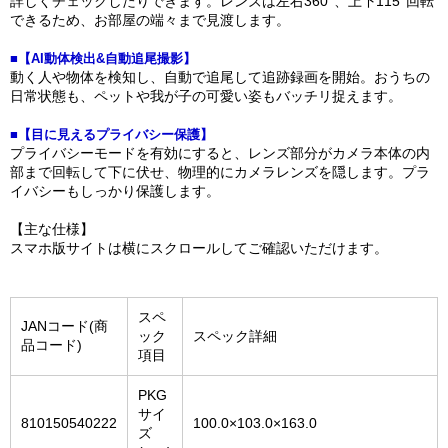
詳しくチェックしたりできます。レンズは左右360°、上下115°回転
できるため、お部屋の端々まで見渡します。
■【AI動体検出&自動追尾撮影】
動く人や物体を検知し、自動で追尾して追跡録画を開始。おうちの
日常状態も、ペットや我が子の可愛い姿もバッチリ捉えます。
■【目に見えるプライバシー保護】
プライバシーモードを有効にすると、レンズ部分がカメラ本体の内
部まで回転して下に伏せ、物理的にカメラレンズを隠します。プラ
イバシーもしっかり保護します。
【主な仕様】
スマホ版サイトは横にスクロールしてご確認いただけます。
スペ
JANコード(商
ック
スペック詳細
品コード)
項目
PKG
サイ
810150540222
100.0×103.0×163.0
ズ