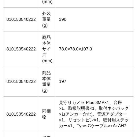
(mm)
外装
810150540222
重量
390
(g)
商品
本体
810150540222
サイ
78.0×78.0×107.0
ズ
(mm)
商品
本体
810150540222
197
重量
(g)
見守りカメラ Plus 3MP×1、台座
×1、取扱説明書×1、取付ネジパック
同梱
810150540222
×1(アンカー含む)、電源アダプター
物
×1、リセットピン×1、取付用ステッ
カー×1、Type-Cケーブル×+A+AH7