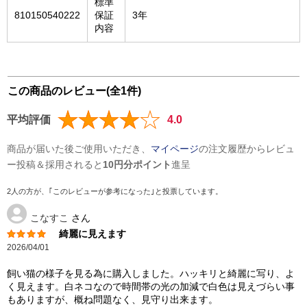
標準
810150540222
保証
3年
内容
この商品のレビュー(全1件)
平均評価
4.0
商品が届いた後ご使用いただき、
マイページ
の注文履歴からレビュ
ー投稿＆採用されると
10円分ポイント
進呈
2人の方が、｢このレビューが参考になった｣と投票しています。
こなすこ
さん
綺麗に見えます
2026/04/01
飼い猫の様子を見る為に購入しました。ハッキリと綺麗に写り、よ
く見えます。白ネコなので時間帯の光の加減で白色は見えづらい事
もありますが、概ね問題なく、見守り出来ます。