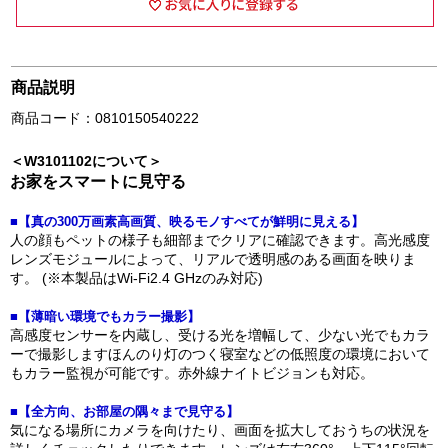
商品説明
商品コード：0810150540222
＜W3101102について＞
お家をスマートに見守る
■【真の300万画素高画質、映るモノすべてが鮮明に見える】
人の顔もペットの様子も細部までクリアに確認できます。高光感度
レンズモジュールによって、リアルで透明感のある画面を映りま
す。 (※本製品はWi-Fi2.4 GHzのみ対応)
■【薄暗い環境でもカラー撮影】
高感度センサーを内蔵し、受ける光を増幅して、少ない光でもカラ
ーで撮影しますほんのり灯のつく寝室などの低照度の環境において
もカラー監視が可能です。赤外線ナイトビジョンも対応。
■【全方向、お部屋の隅々まで見守る】
気になる場所にカメラを向けたり、画面を拡大しておうちの状況を