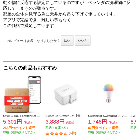
動く物に反応する設定にしているのですが、ベランダの洗濯物に反
応してしまうのが難点です。
部屋の全体を見守る為に天井から吊り下げて使っています。
アプリで完結でき、難しい事もなく、
この価格で満足しています。
このレビューは参考になりましたか？
はい
いいえ
こちらの商品もおすすめ
SWITCHBOT SwitchBot ハブミニ 木目調 W0202207
SwitchBot SwitchBot【音声/工事不要/取り付け簡単/Bluetooth/ホワイト】 SWITCHBOT-W-GH
SwitchBot SwitchBot スマート電球 W1401400-GH
5,301円
3,888円
1,748円
8
(税込)
(税込)
(税込)
265円分ポイント還元
即納（在庫あり）
87円分ポイント還元
即
即納（在庫残りわずか）
即納（在庫残りわずか）
(6件)