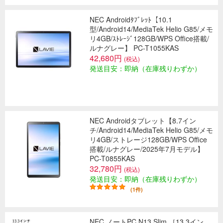
NEC Androidﾀﾌﾞﾚｯﾄ【10.1
型/Android14/MediaTek Helio G85/メモ
リ4GB/ｽﾄﾚｰｼﾞ128GB/WPS Office搭載/
ルナグレー】 PC-T1055KAS
42,680円
(税込)
発送目安：即納（在庫残りわずか）
NEC Androidタブレット【8.7イン
チ/Android14/MediaTek Helio G85/メモ
リ4GB/ストレージ128GB/WPS Office
搭載/ルナグレー/2025年7月モデル】
PC-T0855KAS
32,780円
(税込)
発送目安：即納（在庫残りわずか）
(1件)
NEC ノートPC N13 Slim ［13.3イン