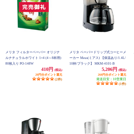
メリタ フィルターペーパー オリジナ
メリタ ペーパードリップ式コーヒーメ
ルナチュラルホワイト 1×4 (4～8杯用)
ーカー Meus(ミアス) 【保温あり/1.4L/
80枚入り PO-148W
10杯/ブラック】 MKM-4101-B
410円
5,206円
(税込)
(税込)
20円分ポイント還元
260円分ポイント還元
発送目安：10営業日
(2件)
(1件)