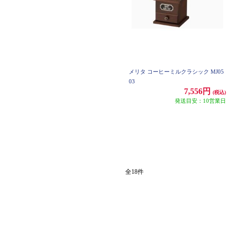
メリタ コーヒーミルクラシック MJ05
03
7,556円
(税込)
発送目安：10営業日
全18件