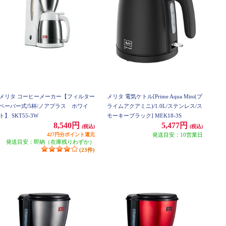
メリタ コーヒーメーカー【フィルター
メリタ 電気ケトル[Prime Aqua Mini(プ
ペーパー式/5杯/ノアプラス ホワイ
ライムアクアミニ)/1.0L/ステンレス/ス
ト】 SKT55-3W
モーキーブラック] MEK18-3S
8,540円
5,477円
(税込)
(税込)
427円分ポイント還元
発送目安：10営業日
発送目安：即納（在庫残りわずか）
(23件)