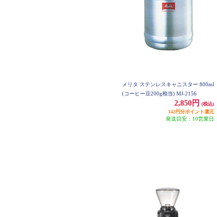
メリタ ステンレスキャニスター 800ml
(コーヒー豆200g相当) MJ-2156
2,850円
(税込)
142円分ポイント還元
発送目安：10営業日