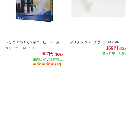
メリタ アルチカンキコーヒーメーカー
メリタ メジャースプーン MJ0502
166円
クリーナー MJ1501
(税込)
807円
発送目安：3週間
(税込)
発送目安：10営業日
(1件)