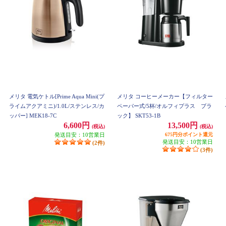
メリタ 電気ケトル[Prime Aqua Mini(プ
メリタ コーヒーメーカー【フィルター
ライムアクアミニ)/1.0L/ステンレス/カ
ペーパー式/5杯/オルフィプラス ブラ
ッパー] MEK18-7C
ック】 SKT53-1B
6,600円
13,500円
(税込)
(税込)
発送目安：10営業日
675円分ポイント還元
発送目安：10営業日
(2件)
(3件)