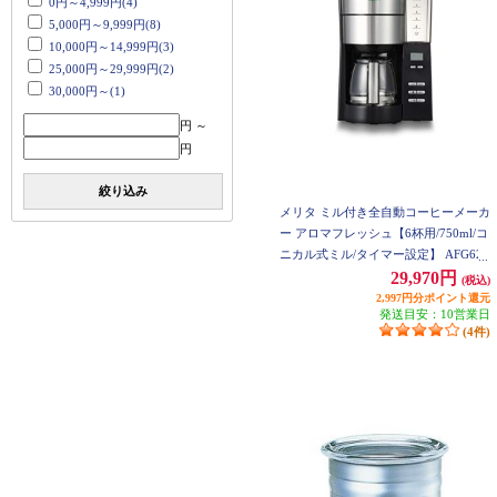
0円～4,999円(4)
5,000円～9,999円(8)
10,000円～14,999円(3)
25,000円～29,999円(2)
30,000円～(1)
円 ～
円
絞り込み
メリタ ミル付き全自動コーヒーメーカ
ー アロマフレッシュ【6杯用/750ml/コ
ニカル式ミル/タイマー設定】 AFG622
-1B
29,970円
(税込)
2,997円分ポイント還元
発送目安：10営業日
(4件)