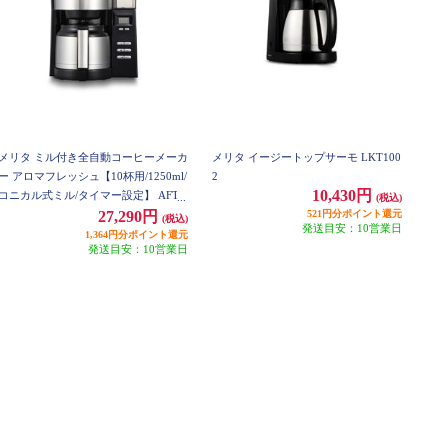
メリタ ミル付き全自動コーヒーメーカ
メリタ イージートップサーモ LKT100
ー アロマフレッシュ【10杯用/1250ml/
2
10,430円
コニカル式ミル/タイマー設定】 AFT1
(税込)
022-1B
521円分ポイント還元
27,290円
(税込)
発送目安：10営業日
1,364円分ポイント還元
発送目安：10営業日