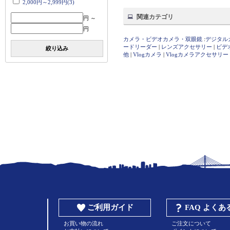
2,000円～2,999円(3)
関連カテゴリ
円 ～
円
カメラ・ビデオカメラ・双眼鏡
:
デジタル
ードリーダー
|
レンズアクセサリー
|
ビデ
絞り込み
他
|
Vlogカメラ
|
Vlogカメラアクセサリー
ご利用ガイド
FAQ よく
お買い物の流れ
ご注文について