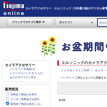
カメラアクセサリー・エルソニック | 日本最大級のデジタル家電通販「
クリックでカテゴリ表示
全カテゴリ
エルソニックのカメラアク
カメラアクセサリー
バッテリー/充電器(3)
ノジマオンラインTOP
カメラ・
レリーズコード/リモコン(1)
▲上のカテゴリに戻る
バッテリー
三脚
などカメラに関連する
販売状況
在庫あり商品のみ表示
クーポン有商品のみ表示
全4件
販売終了商品を表示しない