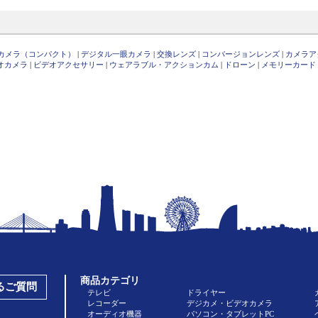
カメラ（コンパクト）
|
デジタル一眼カメラ
|
交換レンズ
|
コンバージョンレンズ
|
カメラア
オカメラ
|
ビデオアクセサリー
|
ウェアラブル・アクションカム
|
ドローン
|
メモリーカード
商品カテゴリ
あるご質問
テレビ
ドライヤー
レコーダー
デジカメ・ビデオカメラ
オーディオ機器
パソコン・タブレットPC