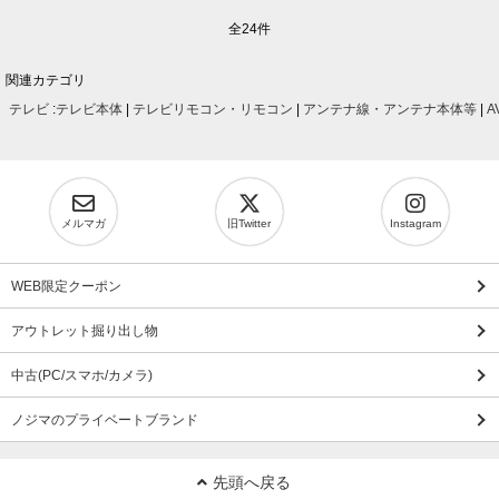
全24件
関連カテゴリ
テレビ
:
テレビ本体
|
テレビリモコン・リモコン
|
アンテナ線・アンテナ本体等
|
A
メルマガ
旧Twitter
Instagram
WEB限定クーポン
アウトレット掘り出し物
中古(PC/スマホ/カメラ)
ノジマのプライベートブランド
先頭へ戻る