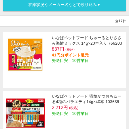
在庫状況やメーカー名などで絞り込み▼
全17件
いなばペットフード ちゅーるとりささ
み海鮮ミックス 14g×20本入り 766203
837円
(税込)
41円分ポイント還元
発送目安：10営業日
いなばペットフード 猫焼かつおちゅー
る4種のバラエティ14g×40本 103639
2,212円
(税込)
発送目安：10営業日