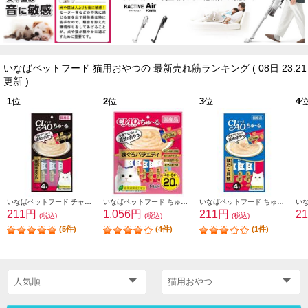
いなばペットフード 猫用おやつの 最新売れ筋ランキング
( 08日 23:21
更新 )
1
位
2
位
3
位
4
いなばペットフード チャオちゅーる鮪＆贅沢本まぐろ 14g×4本入り 766142
いなばペットフード ちゅーるまぐろ4種バラエティ 14g×20本入り 766197
いなばペットフード ちゅーるまぐろ＆帆立貝柱 14g×4本入り 766128
211円
1,056円
211円
2
(税込)
(税込)
(税込)
(5件)
(4件)
(1件)