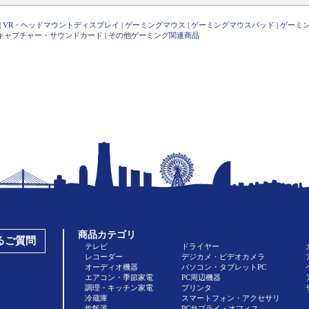
|
VR・ヘッドマウントディスプレイ
|
ゲーミングマウス
|
ゲーミングマウスパッド
|
ゲーミ
キャプチャー・サウンドカード
|
その他ゲーミング関連商品
商品カテゴリ
あるご質問
テレビ
ドライヤー
レコーダー
デジカメ・ビデオカメラ
オーディオ機器
パソコン・タブレットPC
エアコン・季節家電
PC周辺機器
調理・キッチン家電
プリンタ
冷蔵庫
スマートフォン・アクセサリ
炊飯器
PCサプライ・オフィス