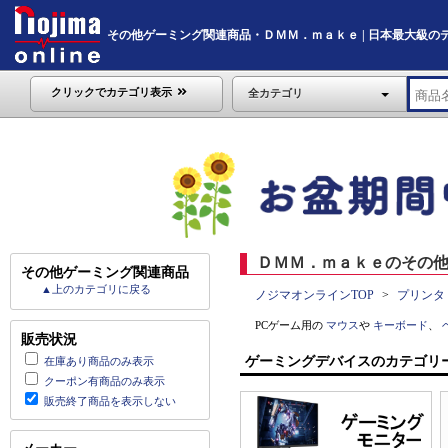
その他ゲーミング関連商品・ＤＭＭ．ｍａｋｅ | 日本最大級のデジタル
クリックでカテゴリ表示
全カテゴリ
ＤＭＭ．ｍａｋｅのその他
その他ゲーミング関連商品
▲上のカテゴリに戻る
ノジマオンラインTOP
プリンタ
PCゲーム用の
マウス
や
キーボード
、
販売状況
ゲーミングデバイスのカテゴリ
在庫あり商品のみ表示
クーポン有商品のみ表示
販売終了商品を表示しない