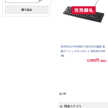
円
絞り込み
BUFFALO PS4対応 USB＆PS/2接続 有
線ゲーミングキーボード BSKBCG300
BK
4,980円
(税込)
全1件
関連カテゴリ