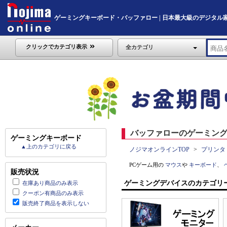
ゲーミングキーボード・バッファロー | 日本最大級のデジタル家電通販
クリックでカテゴリ表示
全カテゴリ
バッファローのゲーミング
ゲーミングキーボード
▲上のカテゴリに戻る
ノジマオンラインTOP
プリンタ
PCゲーム用の
マウス
や
キーボード
、
販売状況
ゲーミングデバイスのカテゴリ
在庫あり商品のみ表示
クーポン有商品のみ表示
販売終了商品を表示しない