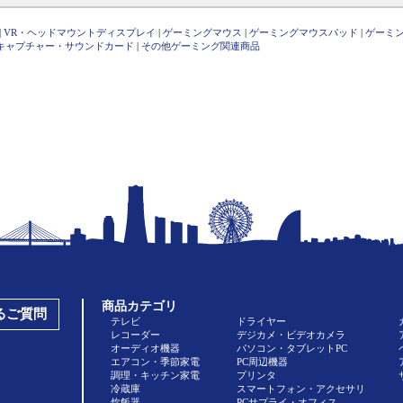
|
VR・ヘッドマウントディスプレイ
|
ゲーミングマウス
|
ゲーミングマウスパッド
|
ゲーミ
キャプチャー・サウンドカード
|
その他ゲーミング関連商品
商品カテゴリ
あるご質問
テレビ
ドライヤー
レコーダー
デジカメ・ビデオカメラ
オーディオ機器
パソコン・タブレットPC
エアコン・季節家電
PC周辺機器
調理・キッチン家電
プリンタ
冷蔵庫
スマートフォン・アクセサリ
炊飯器
PCサプライ・オフィス