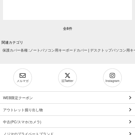
全8件
関連カテゴリ
保護カバー各種
:
ノートパソコン用キーボードカバー
|
デスクトップパソコン用キ
メルマガ
旧Twitter
Instagram
WEB限定クーポン
アウトレット掘り出し物
中古(PC/スマホ/カメラ)
ノジマのプライベートブランド