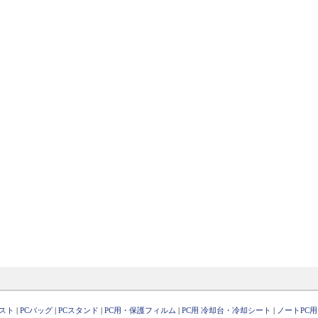
スト
|
PCバッグ
|
PCスタンド
|
PC用・保護フィルム
|
PC用 冷却台・冷却シート
|
ノートPC