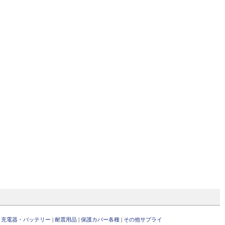
用 充電器・バッテリー
|
耐震用品
|
保護カバー各種
|
その他サプライ