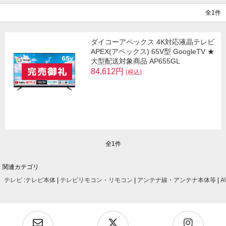
全1件
ダイコーアペックス 4K対応液晶テレビ
APEX(アペックス) 65V型 GoogleTV ★
大型配送対象商品 AP655GL
84,612円
(税込)
全1件
関連カテゴリ
テレビ
:
テレビ本体
|
テレビリモコン・リモコン
|
アンテナ線・アンテナ本体等
|
A