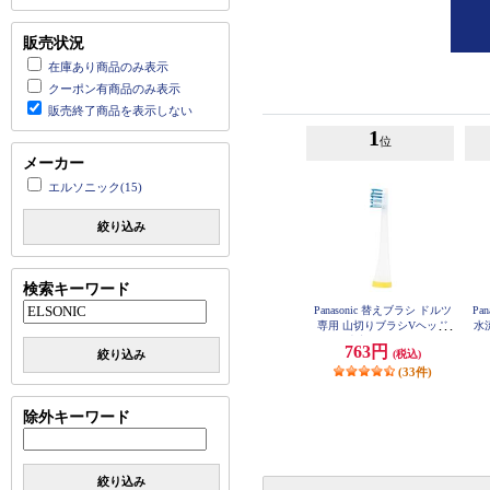
販売状況
在庫あり商品のみ表示
クーポン有商品のみ表示
販売終了商品を表示しない
1
位
メーカー
エルソニック(15)
絞り込み
検索キーワード
Panasonic 替えブラシ ドルツ
Pa
専用 山切りブラシVヘッド
水
白 4本入 EW09104C-W
763円
絞り込み
(税込)
(33件)
除外キーワード
絞り込み