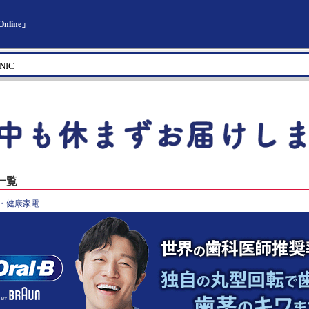
line」
一覧
・健康家電