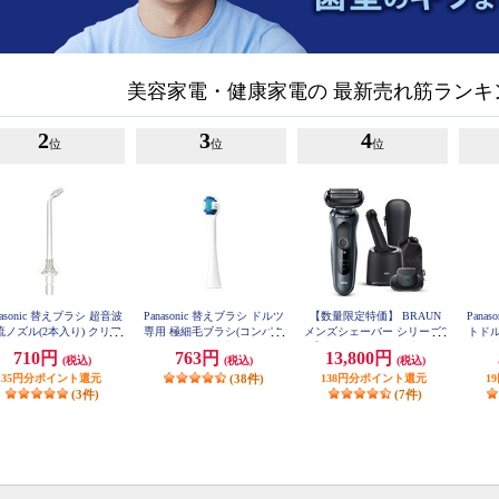
美容家電・健康家電の 最新売れ筋ラン
2
3
4
位
位
位
nasonic 替えブラシ 超音波
Panasonic 替えブラシ ドルツ
【数量限定特価】 BRAUN
Pana
流ノズル(2本入り) クリア
専用 極細毛ブラシ(コンパク
メンズシェーバー シリーズ6
トドル
EW0983-X
ト)ホワイト 2本入 EW0800-
【3枚刃/アルコール洗浄器/
本
710円
763円
13,800円
(税込)
(税込)
(税込)
W
お風呂剃り対応/充電式/ブラ
35円分ポイント還元
(38件)
ック】 61-N7200CC-V
138円分ポイント還元
1
(3件)
(7件)