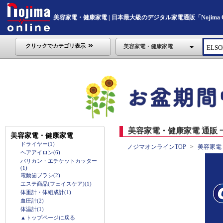
美容家電・健康家電 | 日本最大級のデジタル家電通販「Nojima On
クリックでカテゴリ表示
美容家電・健康家電
美容家電・健康家電 通販 
美容家電・健康家電
ドライヤー(1)
ノジマオンラインTOP
美容家電
ヘアアイロン(6)
バリカン・エチケットカッター
(1)
電動歯ブラシ(2)
エステ商品(フェイスケア)(1)
体重計・体組成計(1)
血圧計(2)
体温計(1)
▲トップページに戻る