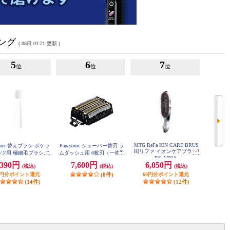
キング
( 08日 01:21 更新 )
5
6
7
位
位
位
MTG ReFa ION CARE BRUS
sonic 替えブラシ ポケッ
Panasonic シェーバー替刃 ラ
コイズミ
H[リファ イオンケアブラシ]
ツ用 極細毛ブラシ (2
ムダッシュ用 6枚刃（一体型
クカートリ
RS-AI00A
入) 白 EW0968-W
セット替刃） ES9600
390円
7,600円
6,050円
4,
(税込)
(税込)
(税込)
9円分ポイント還元
(8件)
60円分ポイント還元
215
(14件)
(12件)