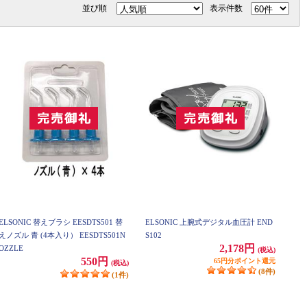
並び順
表示件数
ELSONIC 替えブラシ EESDTS501 替
ELSONIC 上腕式デジタル血圧計 END
えノズル 青 (4本入り） EESDTS501N
S102
2,178円
OZZLE
(税込)
550円
65円分ポイント還元
(税込)
(8件)
(1件)