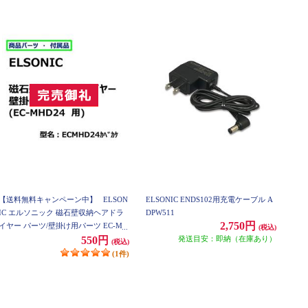
【送料無料キャンペーン中】
ELSON
ELSONIC ENDS102用充電ケーブル A
IC エルソニック 磁石壁収納ヘアドラ
DPW511
2,750円
イヤー パーツ/壁掛け用パーツ EC-MH
(税込)
D24
発送目安：即納（在庫あり）
550円
(税込)
(1件)