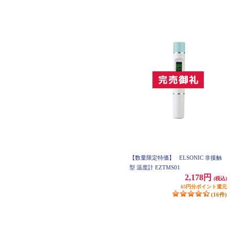
【数量限定特価】
ELSONIC 非接触
型 温度計 EZTMS01
2,178円
(税込)
65円分ポイント還元
(16件)