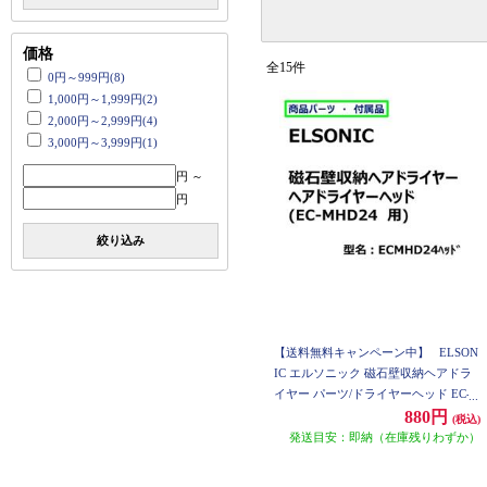
価格
全15件
0円～999円(8)
1,000円～1,999円(2)
2,000円～2,999円(4)
3,000円～3,999円(1)
円 ～
円
絞り込み
【送料無料キャンペーン中】
ELSON
IC エルソニック 磁石壁収納ヘアドラ
イヤー パーツ/ドライヤーヘッド EC-
MHD24
880円
(税込)
発送目安：即納（在庫残りわずか）