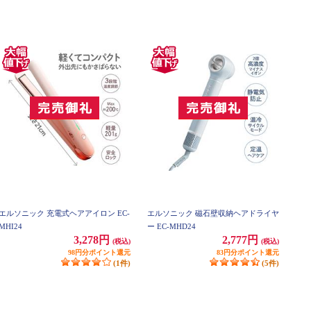
エルソニック 充電式ヘアアイロン EC-
エルソニック 磁石壁収納ヘアドライヤ
MHI24
ー EC-MHD24
3,278円
2,777円
(税込)
(税込)
98円分ポイント還元
83円分ポイント還元
(1件)
(5件)