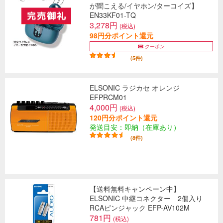
が聞こえる/イヤホン/ターコイズ】
EN33KF01-TQ
3,278円
(税込)
98円分ポイント還元
クーポン
(5件)
ELSONIC ラジカセ オレンジ
EFPRCM01
4,000円
(税込)
120円分ポイント還元
発送目安：即納（在庫あり）
(8件)
【送料無料キャンペーン中】
ELSONIC 中継コネクター 2個入り
RCAピンジャック EFP-AV102M
781円
(税込)