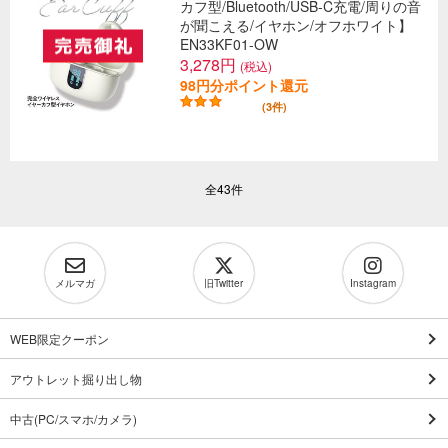
カフ型/Bluetooth/USB-C充電/周りの音
が聞こえる/イヤホン/オフホワイト】
EN33KF01-OW
3,278円
(税込)
98円分ポイント還元
(3件)
全43件
メルマガ
旧Twitter
Instagram
WEB限定クーポン
アウトレット掘り出し物
中古(PC/スマホ/カメラ)