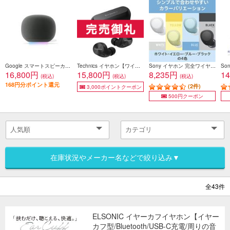
Google スマートスピーカー Google Home Speaker Hazel GA10554JP
Technics イヤホン【ワイヤレス（左右分離）/Bluetooth/カナル型/マイク対応/コンパクト/マルチポイント対応/LDAC対応/最大約23時間再生/ブラック】 EAH-AZ60M2-K
Sony イヤホン 完全ワイヤレス Bluetooth 外音取込 マイク対応 ブラック WF-C510-BC
16,800円
15,800円
8,235円
1
(税込)
(税込)
(税込)
168円分ポイント還元
(2件)
3,000ポイントクーポン
500円クーポン
在庫状況やメーカー名などで絞り込み▼
全43件
ELSONIC イヤーカフイヤホン【イヤー
カフ型/Bluetooth/USB-C充電/周りの音