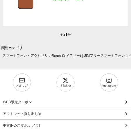
全21件
関連カテゴリ
スマートフォン・アクセサリ
:
iPhone (SIMフリー)
|
SIMフリースマートフォン
|
i
メルマガ
旧Twitter
Instagram
WEB限定クーポン
アウトレット掘り出し物
中古(PC/スマホ/カメラ)