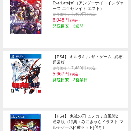
Exe:Late[st]（アンダーナイトインヴァ
ース エクセレイト エスト）
7,480円
参考価格：
(税込)
6,048円
(税込)
発送目安：3週間
【PS4】 キルラキル ザ・ゲーム -異布-
通常版
7,480円
参考価格：
(税込)
5,667円
(税込)
発送目安：3営業日
【PS4】 鬼滅の刃 ヒノカミ血風譚2
通常版（特典：みにきゃらイラスト マ
ルチケース[4種セット]付き）