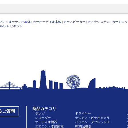
プレイオーディオ本体
|
カーオーディオ本体
|
カースピーカー
|
カメラシステム
|
カーモニタ
ル/テレビキット
商品カテゴリ
あるご質問
テレビ
ドライヤー
レコーダー
デジカメ・ビデオカメラ
オーディオ機器
パソコン・タブレットPC
エアコン・季節家電
PC周辺機器