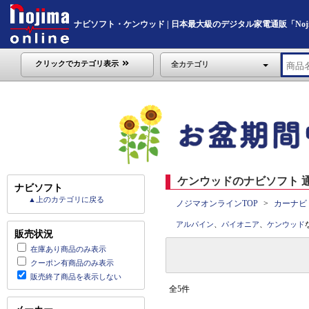
ナビソフト・ケンウッド | 日本最大級のデジタル家電通販「Nojima
クリックでカテゴリ表示
全カテゴリ
ケンウッドのナビソフト 通
ナビソフト
▲上のカテゴリに戻る
ノジマオンラインTOP
カーナビ
アルパイン
、
パイオニア
、
ケンウッド
販売状況
在庫あり商品のみ表示
クーポン有商品のみ表示
販売終了商品を表示しない
全5件