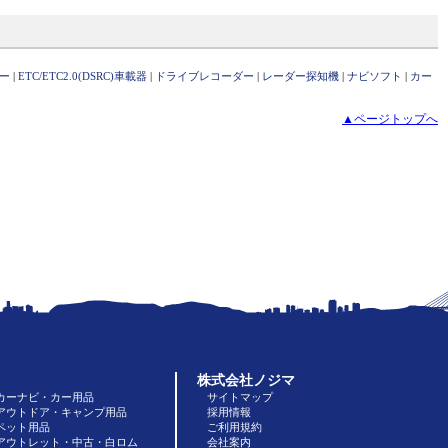
ー
|
ETC/ETC2.0(DSRC)車載器
|
ドライブレコーダー
|
レーダー探知機
|
ナビソフト
|
カー
▲ページトップへ
株式会社ノジマ
カーナビ・カー用品
サイトマップ
アウトドア・キャンプ用品
採用情報
ペット用品
ご利用規約
アウトレット・中古・白ロム
会社案内