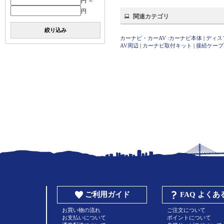
円 ～
円
関連カテゴリ
絞り込み
カーナビ・カーAV
:
カーナビ本体
|
ディス
AV周辺
|
カーナビ取付キット
|
接続ケーブ
ご利用ガイド
FAQ よく
お買い物の流れ
ご注文について
お支払いについて
ポイントについて