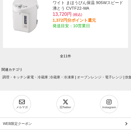
ワイト まほうびん保温 905Wスピード
沸とう CVTF22-WA
13,720円
(税込)
1,372円分ポイント還元
発送目安：10営業日
全11件
関連カテゴリ
調理・キッチン家電・冷蔵庫
:
冷蔵庫・冷凍庫
|
オーブンレンジ・電子レンジ
|
炊
メルマガ
旧Twitter
Instagram
WEB限定クーポン