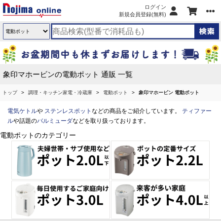
ログイン
新規会員登録(無料)
象印マホービンの電動ポット 通販 一覧
トップ
調理・キッチン家電・冷蔵庫
電動ポット
象印マホービン 電動ポット
電気ケトル
や
ステンレスポット
などの商品をご紹介しています。
ティファー
ル
や話題の
バルミューダ
などを取り扱っております。
電動ポットのカテゴリー