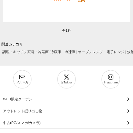
(1件)
全1件
関連カテゴリ
調理・キッチン家電・冷蔵庫
:
冷蔵庫・冷凍庫
|
オーブンレンジ・電子レンジ
|
炊
メルマガ
旧Twitter
Instagram
WEB限定クーポン
アウトレット掘り出し物
中古(PC/スマホ/カメラ)