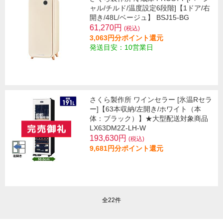
ャル/チルド/温度設定6段階]【1ドア/右
開き/48L/ベージュ】 BSJ15-BG
61,270円
(税込)
3,063円分ポイント還元
発送目安：10営業日
さくら製作所 ワインセラー [氷温Rセラ
ー]【63本収納/左開き/ホワイト（本
体：ブラック）】★大型配送対象商品
LX63DM2Z-LH-W
193,630円
(税込)
9,681円分ポイント還元
全22件