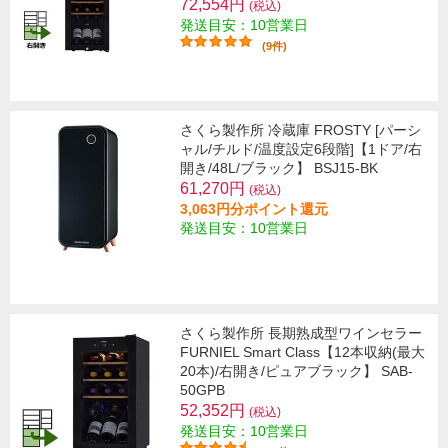
72,554円
(税込)
発送目安：10営業日
(9件)
さくら製作所 冷蔵庫 FROSTY [パーシ
ャル/チルド/温度設定6段階]【1ドア/右
開き/48L/ブラック】 BSJ15-BK
61,270円
(税込)
3,063円分ポイント還元
発送目安：10営業日
さくら製作所 長期熟成型ワインセラー
FURNIEL Smart Class【12本収納(最大
20本)/右開き/ピュアブラック】 SAB-
50GPB
52,352円
(税込)
発送目安：10営業日