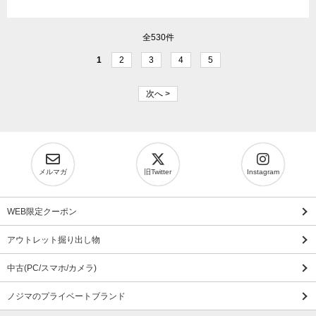
全530件
1
2
3
4
5
次へ >
メルマガ
旧Twitter
Instagram
WEB限定クーポン
アウトレット掘り出し物
中古(PC/スマホ/カメラ)
ノジマのプライベートブランド