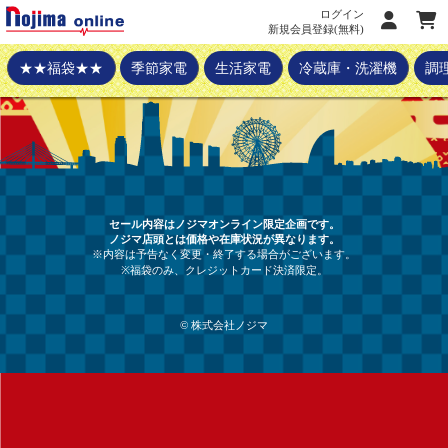
ログイン
新規会員登録(無料)
★★福袋★★
季節家電
生活家電
冷蔵庫・洗濯機
調
セール内容はノジマオンライン限定企画です。
ノジマ店頭とは価格や在庫状況が異なります。
※内容は予告なく変更・終了する場合がございます。
※福袋のみ、クレジットカード決済限定。
© 株式会社ノジマ