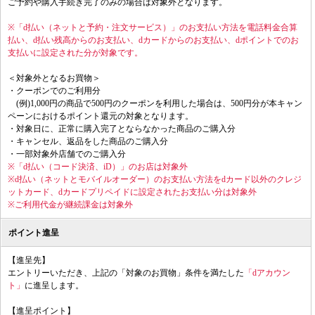
ご予約や購入手続き完了のみの場合は対象外となります。
※「d払い（ネットと予約・注文サービス）」のお支払い方法を電話料金合算
払い、d払い残高からのお支払い、dカードからのお支払い、dポイントでのお
支払いに設定された分が対象です。
＜対象外となるお買物＞
・クーポンでのご利用分
(例)1,000円の商品で500円のクーポンを利用した場合は、500円分が本キャン
ペーンにおけるポイント還元の対象となります。
・対象日に、正常に購入完了とならなかった商品のご購入分
・キャンセル、返品をした商品のご購入分
・一部対象外店舗でのご購入分
※「d払い（コード決済、iD）」のお店は対象外
※d払い（ネットとモバイルオーダー）のお支払い方法をdカード以外のクレジ
ットカード、dカードプリペイドに設定されたお支払い分は対象外
※ご利用代金が継続課金は対象外
ポイント進呈
【進呈先】
エントリーいただき、上記の「対象のお買物」条件を満たした
「dアカウン
ト」
に進呈します。
【進呈ポイント】