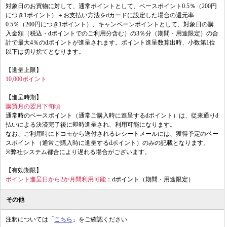
対象日のお買物に対して、通常ポイントとして、ベースポイント0.5％（200円
につき1ポイント）＋お支払い方法をdカードに設定した場合の還元率
0.5％（200円につき1ポイント）、キャンペーンポイントとして、対象日の購
入金額（税込・dポイントでのご利用分含む）の3％分（期間・用途限定）の合
計で最大4％のdポイントが進呈されます。ポイント進呈数算出時、小数第1位
以下は切り捨てとなります。
【進呈上限】
10,000ポイント
【進呈時期】
購買月の翌月下旬頃
通常時のベースポイント（通常ご購入時に進呈するdポイント）は、従来通りd
払いによる決済完了後に即時進呈され、利用可能になります。
なお、ご利用時にドコモから送付されるレシートメールには、獲得予定のベー
スポイント（通常ご購入時に進呈するdポイント）のみの記載となります。
※弊社システム都合により遅れる場合がございます。
【有効期限】
ポイント進呈日から2か月間利用可能
：dポイント（期間・用途限定）
その他
注釈については「
こちら
」をご確認ください