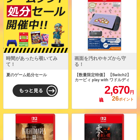
時間があったら覗いてみ
画面を汚れやキズから守
て！
る！
夏のゲーム処分セール
【数量限定特価】 【Switch2】
カービィ play with ワドルディ
フロントカバー for Nintendo S
2,670
witch 2
円
26
ポイント