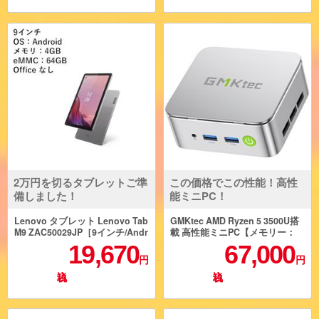
2万円を切るタブレットご準
この価格でこの性能！高性
備しました！
能ミニPC！
Lenovo タブレット Lenovo Tab
GMKtec AMD Ryzen 5 3500U搭
M9 ZAC50029JP［9インチ/Andr
載 高性能ミニPC【メモリー：
oid/MediaTek Helio G80/メモリ4
１６GB/SSD：512GB/Windows
19,670
67,000
GB/64GB(eMMC)］ ZAC50029J
11 Pro】 G10-16-512-W11Pro-3
円
円
P
500U