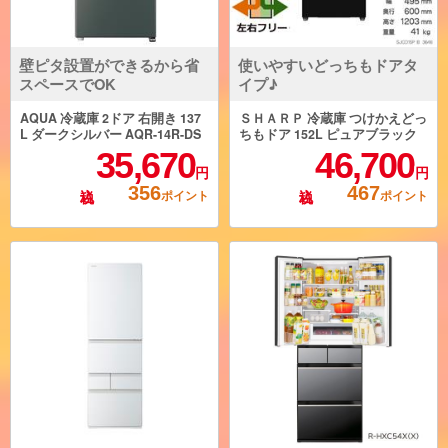
壁ピタ設置ができるから省
使いやすいどっちもドアタ
スペースでOK
イプ♪
AQUA 冷蔵庫 2ドア 右開き 137
ＳＨＡＲＰ 冷蔵庫 つけかえどっ
L ダークシルバー AQR-14R-DS
ちもドア 152L ピュアブラック
SJ-GD15P-B
35,670
46,700
円
円
356
467
ポイント
ポイント