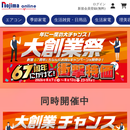
ログイン
新規会員登録(無料)
エアコン
季節家電
生活雑貨・日用品
生活家電
理美
同時開催中