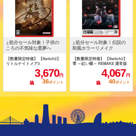
↓処分セール対象！子供の
↓処分セール対象！伝説の
ころの不気味な悪夢へ
和風ホラーリメイク
【数量限定特価】 【Switch2】
【数量限定特価】 【Switch2】
リトルナイトメア3
零 ～紅い蝶～ REMAKE 通常版
3,670
4,067
円
円
36
40
ポイント
ポイント