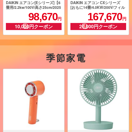
DAIKIN エアコン[Eシリーズ]【6
DAIKIN エアコン CXシリーズ
畳用/2.2kw/100V/高さ25cm/2025
[おもに14畳/4.0KW/200V/フィル
年モデル】★AN226AESの旧型
ター自動お掃除/機内洗浄機能/2
98,670
167,670
モデル★ AN225AES-W-ESET
026年モデル] S406ATCP-W-ESE
円
円
T
10,000円クーポン
20,000円クーポン
季節家電