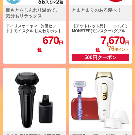
目もとをじんわり温めて、
とまとまりのある髪へ！
気分もリラックス
アイリスオーヤマ 【2個セッ
【アウトレット品】 コイズミ
ト】モイスクル じんわりホット
MONSTER(モンスター) ダブル
アイマスク[無香料５枚入り] MS
ファンドライヤー ブラック K
670
7,670
M-M5-2ESET
HD-W910-K
円
円
76
ポイント
500円クーポン