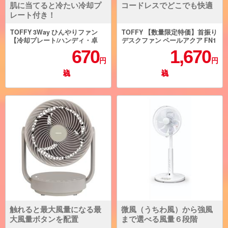
肌に当てると冷たい冷却プ
コードレスでどこでも快適
レート付き！
TOFFY 3Way ひんやりファン
TOFFY 【数量限定特価】首振り
【冷却プレート/ハンディ・卓
デスクファン ペールアクア FN1
上・首掛け/ストラップ付属/風量
7-PA
670
1,670
3段階/VIBRANT ORANGE】 HF
円
円
N1-VOR
触れると最大風量になる最
微風（うちわ風）から強風
大風量ボタンを配置
まで選べる風量６段階