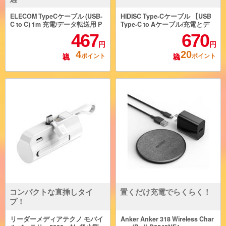
ELECOM TypeCケーブル (USB-
HIDISC Type-Cケーブル 【USB
C to C) 1m 充電/データ転送用 P
Type-C to Aケーブル/充電とデ
D 100W 5A USB2.0 コンパクト
ータ転送用/2m/ホワイト 】 HD-
467
670
コネクタ ホワイト U2C-CC5PC1
ACC2WH
円
円
0NWH
4
20
ポイント
ポイント
コンパクトな直挿しタイ
置くだけ充電でらくらく！
プ！
リーダーメディアテクノ モバイ
Anker Anker 318 Wireless Char