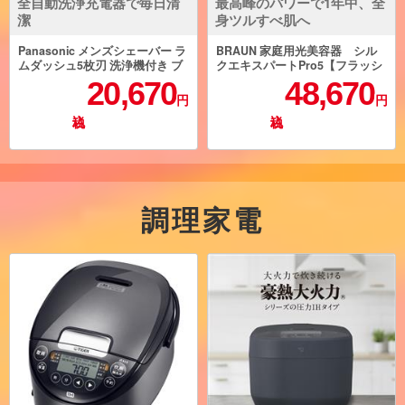
全自動洗浄充電器で毎日清
最高峰のパワーで1年中、全
潔
身ツルすべ肌へ
Panasonic メンズシェーバー ラ
BRAUN 家庭用光美容器 シル
ムダッシュ5枚刃 洗浄機付き ブ
クエキスパートPro5【フラッシ
ラック ES-LVHX-K
ュ自動調節/VIO対応/3モード】 P
20,670
48,670
L5268
円
円
調理家電