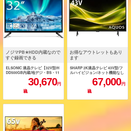
ノジマPB★HDD内蔵なので
お得なアウトレットもあり
すぐ録画できる
ます
ELSONIC 液晶テレビ【32V型/H
SHARP 2K液晶テレビ 43V型/フ
DD500GB内蔵/地デジ・BS・11
ルハイビジョン/ネット機能なし
0度CS/Wチューナー】 EHD-TB3
2T-C43GE2
30,670
67,000
2R4
円
円