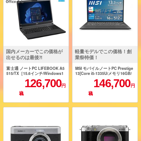
国内メーカーでこの価格が
軽量モデルでこの価格！創
出せるのは最後⁈
業祭特価！
富士通 ノートPC LIFEBOOK A5
MSI モバイルノートPC Prestige
515/TX［15.6インチ/Windows1
13[Core i5-1335U/メモリ16GB/
1-Pro/インテル Core 5 プロセッ
Windows11Pro/0.99kg/OfficeH
126,700
146,700
サー 120U/メモリ16GB/256GB
ome&Business 2024] Prestige-
円
円
(SSD)/Microsoft Officeなし］ F
13-A13M-4757JP
MVA0G015P