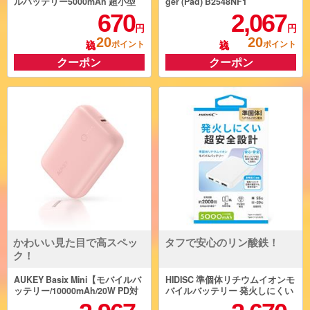
ルバッテリー5000mAh 超小型
ger (Pad) B2548NF1
直接充電型 typeC ホワイト L-
670
2,067
DCMB5-W
円
円
20
20
ポイント
ポイント
クーポン
クーポン
かわいい見た目で高スペッ
タフで安心のリン酸鉄！
ク！
AUKEY Basix Mini【モバイルバ
HIDISC 準個体リチウムイオンモ
ッテリー/10000mAh/20W PD対
バイルバッテリー 発火しにくい
応/出力2ポート(USB-C×1/USB-A
超安全設計 5000ｍAh [ホワイ