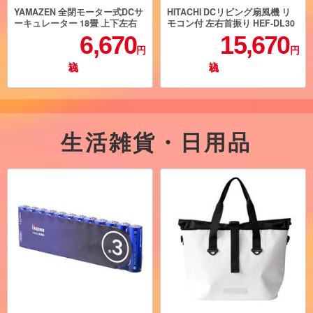
YAMAZEN 全閉モーター式DCサ
HITACHI DCリビング扇風機 リ
ーキュレーター 18畳 上下左右
モコン付 左右首振り HEF-DL30
自動首振り 15cn3枚羽根 風量7
0H
6,670
15,670
段階 グレージュ YAR-RD15T-C
円
円
生活雑貨・日用品