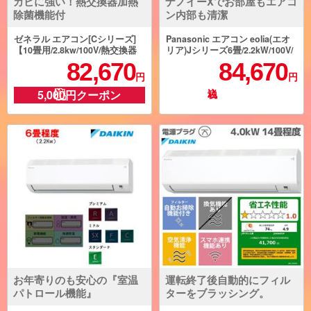
カビに強い！熱交換器加熱
ナノイーXでお部屋もエアコ
除菌機能付
ン内部も清潔
ゼネラル エアコン[Cシリーズ]
Panasonic エアコン eolia(エオ
【10畳用/2.8kw/100V/熱交換器
リア)Jシリーズ6畳/2.2kW/100V/
加熱除菌/2025年モデル】 AS-C2
ナノイーX9.6兆/スタンダードモ
82,670
84,670
85S-W-ESET
デル/W/2026年度 CS-226DJR-ES
円
円
ET
5,000円クーポン
お年寄りのも安心の『室温
運転終了後自動的にフィル
パトロール機能』
ターをブラッシング。