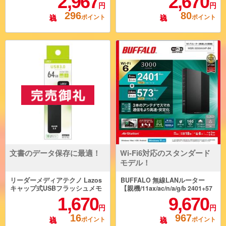
2,967
2,670
×1)/入力1ポート(USB-C×1)/ピン
ト] HD4-SSMBTC5WH
円
円
ク】 PB-N83S-PK
296
80
ポイント
ポイント
文書のデータ保存に最適！
Wi-Fi6対応のスタンダード
モデル！
リーダーメディアテクノ Lazos
BUFFALO 無線LANルーター
キャップ式USBフラッシュメモ
【親機/11ax/ac/n/a/g/b 2401+57
リー【110MB/s 50MB/s 64GB/ブ
3Mbps/ブラック】 WSR-3000A
1,670
9,670
ラック】 L-US64-CPB
X4P-BK
円
円
16
967
ポイント
ポイント