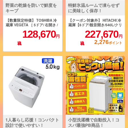
野菜の乾燥を防いで鮮度を
特鮮氷温ルームで凍らせず
キープ
に美味しく保存！
【数量限定特価】 TOSHIBA 冷
【クーポン対象外】 HITACHI 冷
蔵庫 VEGETA ［ 5ドア/ 右開き /
蔵庫【6ドア/観音開き/540L/クリ
411L/ グランホワイト］ ★大
スタルミラー】 ★大型配送対象
128,670
227,670
型配送対象商品 GR-Y41GXK-EW
商品 R-HXC54X-X
円
円
2,276
ポイント
1人暮らし応援！コンパクト
小型洗濯機で自動投入！コ
設計で使いやすい！
スパ最強PB商品！