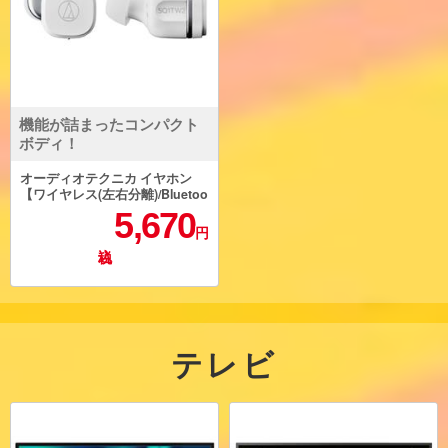
機能が詰まったコンパクト
ボディ！
オーディオテクニカ イヤホン
【ワイヤレス(左右分離)/Bluetoo
th/Qi充電対応/タイマー機能/マ
5,670
ルチポイント/IPX5/ホワイト】 A
円
TH-SQ1TW2-WH
テレビ