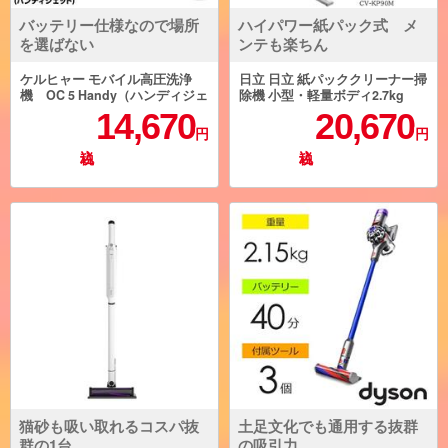
バッテリー仕様なので場所
ハイパワー紙パック式 メ
を選ばない
ンテも楽ちん
ケルヒャー モバイル高圧洗浄
日立 日立 紙パッククリーナー掃
機 OC 5 Handy（ハンディジェ
除機 小型・軽量ボディ2.7kg
ット） 1-328-142-0
（本体質量） 強烈パワー６2０
14,670
20,670
Ｗ CV-KP90M-C
円
円
猫砂も吸い取れるコスパ抜
土足文化でも通用する抜群
群の1台
の吸引力