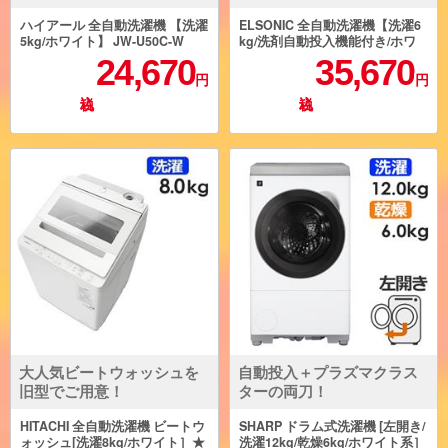
ハイアール 全自動洗濯機 【洗濯
ELSONIC 全自動洗濯機【洗濯6
5kg/ホワイト】 JW-U50C-W
kg/洗剤自動投入機能付き/ホワ
イト】 ESM-L60ADD
24,670
35,670
円
円
大人気ビートウォッシュを
自動投入＋プラズマクラス
旧型でご用意！
ターの両刀！
HITACHI 全自動洗濯機 ビートウ
SHARP ドラム式洗濯機 [左開き/
ォッシュ[洗濯8kg/ホワイト］★
洗濯12kg/乾燥6kg/ホワイト系］