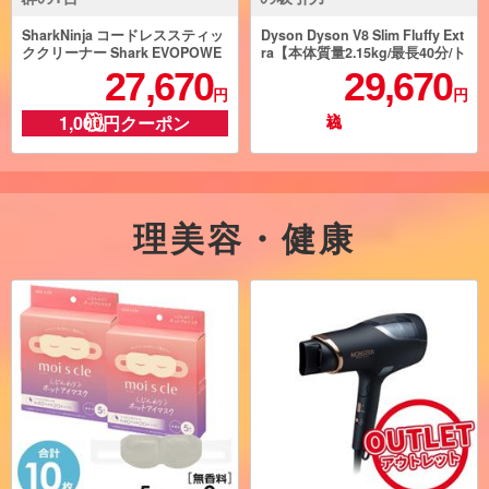
SharkNinja コードレススティッ
Dyson Dyson V8 Slim Fluffy Ext
ククリーナー Shark EVOPOWE
ra【本体質量2.15kg/最長40分/ト
R SYSTEM ADV CS600JWH
リガー式/ブルー】 SV10KEXTB
27,670
29,670
U
円
円
1,000円クーポン
理美容・健康