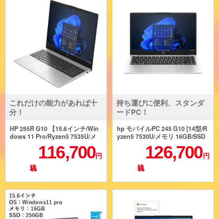
これだけの能力があれば十
持ち運びに便利、スタンダ
分！
ードPC！
HP 255R G10 【15.6インチ/Win
hp モバイルPC 245 G10 [14型/R
dows 11 Pro/Ryzen5 7535U/メ
yzen5 7530U/メモリ 16GB/SSD
モリ16GB/SSD256GB/Officeな
512/Windows 11 Pro] B9NN4AT-
116,700
126,700
し】 C39BPAT-AAGC
AARW
円
円