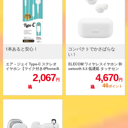
1本あると安心！
コンパクトでかさばらな
い！
エア－ジェイ Type-C ステレオ
ELECOM ワイヤレスイヤホン Bl
イヤホン【マイク付き/iPhone/A
uetooth 5.3 低遅延 タッチセン
ndroid for Type-C/インナーイヤ
サー 超小型 AAC対応 密閉型 Ty
2,067
4,670
ー型/DAC搭載/ホワイト】 HACE
pe‐C充電 ホワイト LBT-TWS16
円
円
S45-WH
WH
46
ポイント