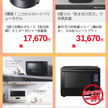
3層釜！こだわりのハイバリ
3通りの「炊き分け圧力」で
ューモデル
本既炊飯
【残り在庫わずか！】【処分特
象印 圧力IH炊飯ジャー（極め炊
価】 タイガー IHジャー炊飯器
き）［5.5合/スレートブラッ
炊きたて 5.5合 ダークグレー JP
ク］ NWYC10-BZ
17,670
31,670
W-X100HD
円
円