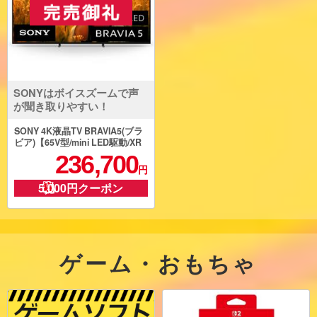
SONYはボイスズームで声
が聞き取りやすい！
SONY 4K液晶TV BRAVIA5(ブラ
ビア)【65V型/mini LED駆動/XR
搭載/GoogleTV】 ★大型配送
236,700
対象商品 K-65XR50
円
5,000円クーポン
ゲーム・おもちゃ