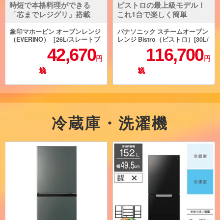
時短で本格料理ができる
ビストロの最上級モデル！
「芯までレジグリ」搭載
これ1台で楽しく簡単
象印マホービン オーブンレンジ
パナソニック スチームオーブン
（EVERINO）［26L/スレートブ
レンジ Bistro（ビストロ）[30L/
ラック］ ESGX26-BM
2段調理対応/両面グリル対応/ス
42,670
116,700
マホ対応/ブラック] NE-UBS10D-
円
円
K
冷蔵庫・洗濯機