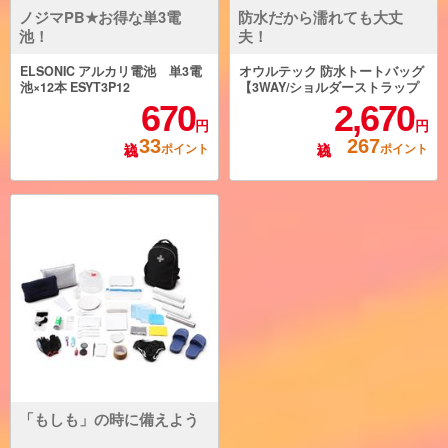
ノジマPB★お得な単3電
防水だから濡れても大丈
池！
夫！
ELSONIC アルカリ電池 単3電
オウルテック 防水トートバッグ
池×12本 ESYT3P12
【3WAY/ショルダーストラップ
付/容量25L/白】 OWL-WPBAG0
670
2,670
4-WH
円
円
33
267
ポイント
ポイント
「もしも」の時に備えよう