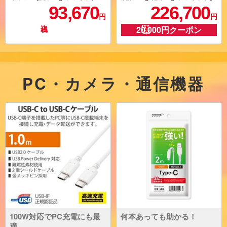
大型配送対象商品 BW-V80M-W
★大型配送対象商品 ES-12P1-W
93,670
226,700
L
円
円
20,000円クーポン
PC・カメラ・通信機器
100W対応でPC充電にも最
何本あっても助かる！
適