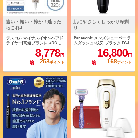
速い・軽い・静か！迷った
肌にやさしくしっかり深剃
らこれ♪
り
テスコム マイナスイオンヘアド
Panasonic メンズシェーバー ラ
ライヤー[高速ブラシレスDCモ
ムダッシュ5枚刃 ブラック ES-L
ーター/ベージュ] TD760A-C
VFX-K
8,778
16,800
円
円
263
168
ポイント
ポイント