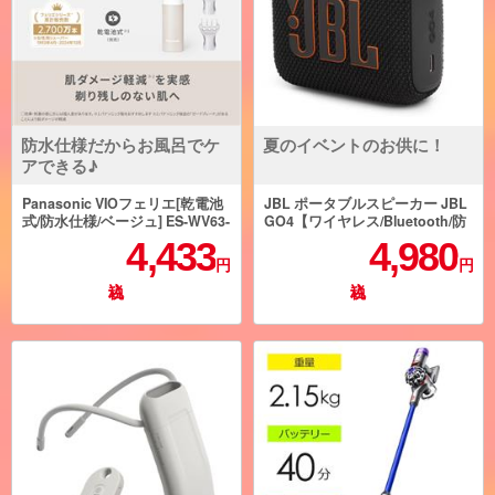
防水仕様だからお風呂でケ
夏のイベントのお供に！
アできる♪
Panasonic VIOフェリエ[乾電池
JBL ポータブルスピーカー JBL
式/防水仕様/ベージュ] ES-WV63-
GO4【ワイヤレス/Bluetooth/防
E
水/ブラック】 JBLGO4BLK
4,433
4,980
円
円