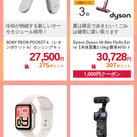
冷却が持続する新しいサー
夏は裸足で歩きたい！ごみ
モモジュール採用！
は確実に吸い取ります
SONY REON POCKET 6 （レオ
Dyson Dyson V8 Slim Fluffy Ext
ンポケット 6）センシングキッ
ra【本体質量2.15kg/最長40分/ト
ト RNPK-6T
リガー式/ブルー】 SV10KEXTB
27,500
30,728
U
円
円
275
307
ポイント
ポイント
1,000円クーポン