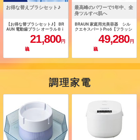
お得な替えブラシセット♪
最高峰のパワーで1年中、全
身ツルすべ肌へ
【お得な替ブラシセット♪】 BR
BRAUN 家庭用光美容器 シル
AUN 電動歯ブラシ オーラルＢ i
クエキスパートPro5【フラッシ
Oシリーズ iO5【5モード/アプリ
ュ自動調節/VIO対応/3モード】 P
21,800
49,280
連携】 + 替えブラシ アルテ
L5268
円
円
ィメイトクリーン【3本入り/ブ
ラック】セット IOG52J62KBK-
3EL-ESET
調理家電