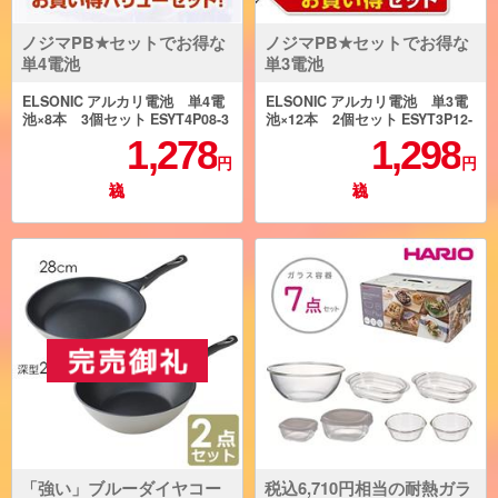
ノジマPB★セットでお得な
ノジマPB★セットでお得な
単4電池
単3電池
ELSONIC アルカリ電池 単4電
ELSONIC アルカリ電池 単3電
池×8本 3個セット ESYT4P08-3
池×12本 2個セット ESYT3P12-
2
1,278
1,298
円
円
「強い」ブルーダイヤコー
税込6,710円相当の耐熱ガラ