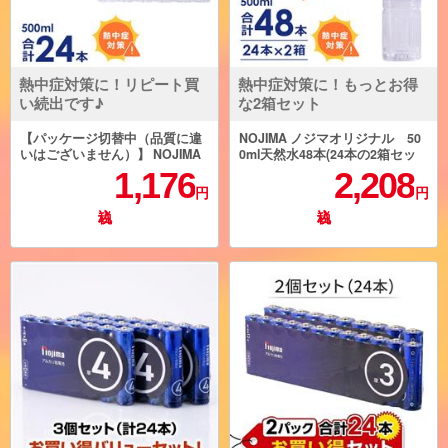
熱中症対策に！リピート買
熱中症対策に！もっとお得
い続出です♪
な2箱セット
【パッケージ切替中（品質に違
NOJIMA ノジマオリジナル 50
いはございません）】 NOJIMA
0ml天然水48本(24本の2箱セッ
ノジマオリジナル 500ml天然
ト) TOKU2-ESNW500
1,176
2,208
水24本セット ESNW500
円
円