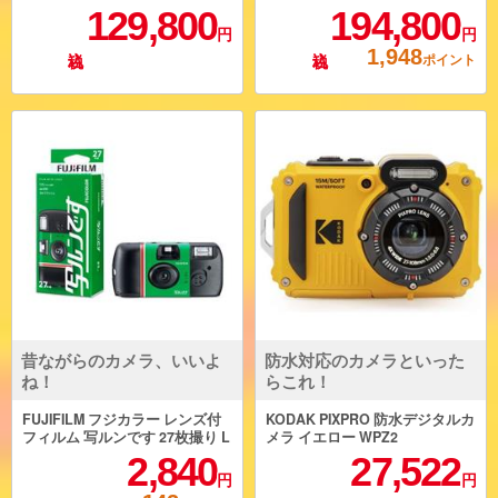
D
GB/Windows 11 Pro/Ofiice無
129,800
194,800
し）/ファインブラック VJS1279
円
円
5101B
1,948
ポイント
昔ながらのカメラ、いいよ
防水対応のカメラといった
ね！
らこれ！
FUJIFILM フジカラー レンズ付
KODAK PIXPRO 防水デジタルカ
フィルム 写ルンです 27枚撮り L
メラ イエロー WPZ2
F-JDV1-SP-FL-27SH-1
2,840
27,522
円
円