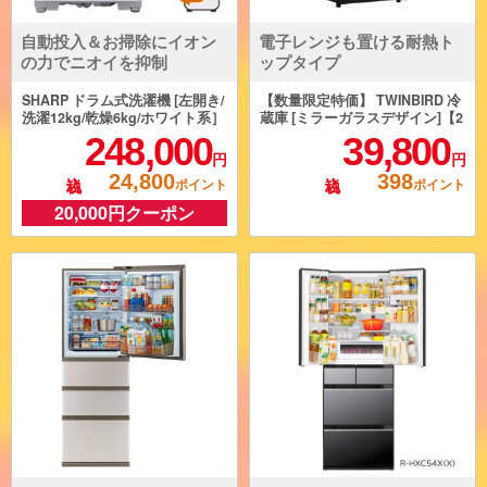
自動投入＆お掃除にイオン
電子レンジも置ける耐熱ト
の力でニオイを抑制
ップタイプ
SHARP ドラム式洗濯機 [左開き/
【数量限定特価】 TWINBIRD 冷
洗濯12kg/乾燥6kg/ホワイト系］
蔵庫 [ミラーガラスデザイン]【2
★大型配送対象商品 ES-12P1-W
ドア/右開き/121L/ブラック】 H
248,000
39,800
L
R-GJ12B
円
円
24,800
398
ポイント
ポイント
20,000円クーポン