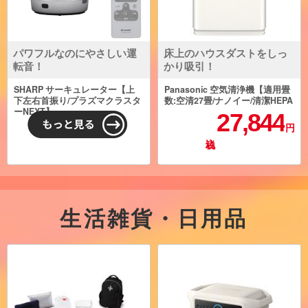
パワフルなのにやさしい運
床上のハウスダストをしっ
転音！
かり吸引！
SHARP サーキュレーター【上
Panasonic 空気清浄機【適用畳
下左右首振り/プラズマクラスタ
数:空清27畳/ナノイー/清潔HEPA
ーNEXT】
フィルター/ホワイト】 F-PX60C
27,844
-W
円
生活雑貨・日用品