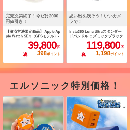
完売次第終了！今だけ2000
思い出を残そう！いいカメ
円値引き！
ラで！
【決済方法限定商品】 Apple Ap
Insta360 Luna Ultraスタンダー
ple Watch SE 3（GPSモデル）-
ドバンドル コズミックブラック
40mmスターライトアルミニウ
CINSABTA-LUNAULTRA01
39,800
119,800
ムケースとスターライトスポー
円
円
ツバンド - S/M MEH34J-A
398
1,198
ポイント
ポイント
エルソニック特別価格！