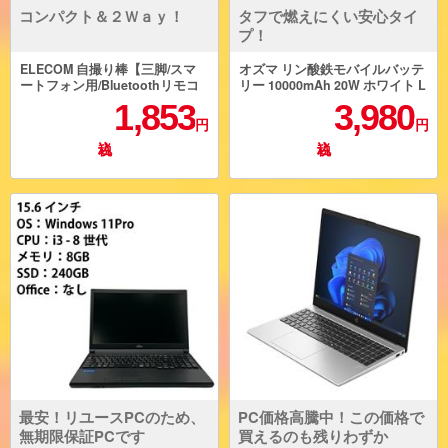
コンパクト＆２Ｗａｙ！
タフで燃えにくい安心タイ
プ！
ELECOM 自撮り棒【三脚/スマ
オズマ リン酸鉄モバイルバッテ
ートフォン用/Bluetoothリモコ
リー 10000mAh 20W ホワイト L
ン付/ブラック】 P-STSR02BK
FPUC100D-CCWH
1,853
3,980
円
円
最安！リユースPCのため、
PC価格高騰中！この価格で
無期限保証PCです
買えるのも残りわずか