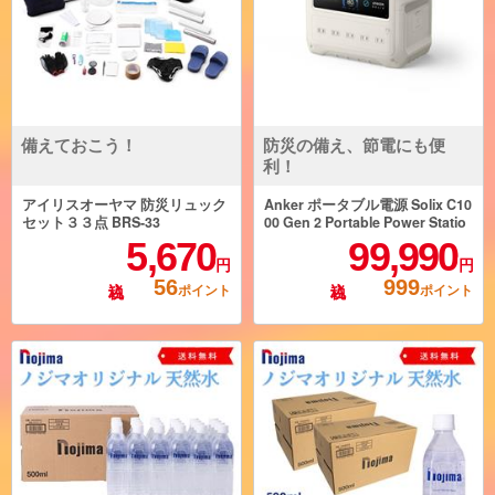
備えておこう！
防災の備え、節電にも便
利！
アイリスオーヤマ 防災リュック
Anker ポータブル電源 Solix C10
セット３３点 BRS-33
00 Gen 2 Portable Power Statio
n【容量 1024Wh/AC出力 1500
5,670
99,990
W/AC×5/USB-C×3/USB-A×1/シガ
円
円
ーソケット×1】 A1763521
56
999
ポイント
ポイント