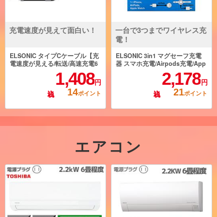
充電速度が見えて面白い！
一台で3つまでワイヤレス充
電！
ELSONIC タイプCケーブル【充
ELSONIC 3in1 マグセーフ充電
電速度が見える/転送/高速充電6
器 スマホ充電/Airpods充電/App
0W/1.5m】 ECY-MCC60
lewatch充電/ワイヤレス充電 EC
1,408
2,178
-MSC10RWR
円
円
14
21
ポイント
ポイント
エアコン