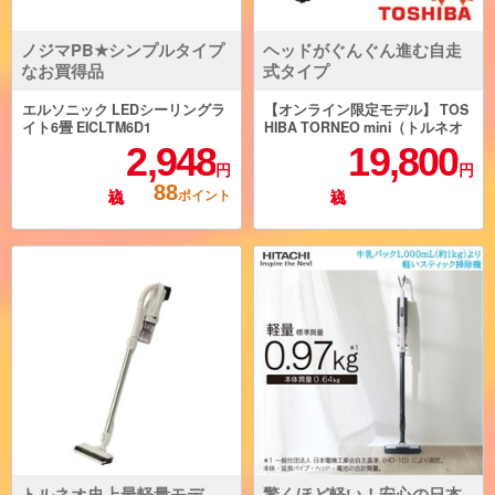
ノジマPB★シンプルタイプ
ヘッドがぐんぐん進む自走
なお買得品
式タイプ
エルソニック LEDシーリングラ
【オンライン限定モデル】 TOS
イト6畳 EICLTM6D1
HIBA TORNEO mini（トルネオ
ミニ ）サイクロン式掃除機【自
2,948
19,800
走式カーボンヘッド/レッド/オン
円
円
ライン限定】 VC-C7-R
88
ポイント
トルネオ史上最軽量モデ
驚くほど軽い！安心の日本