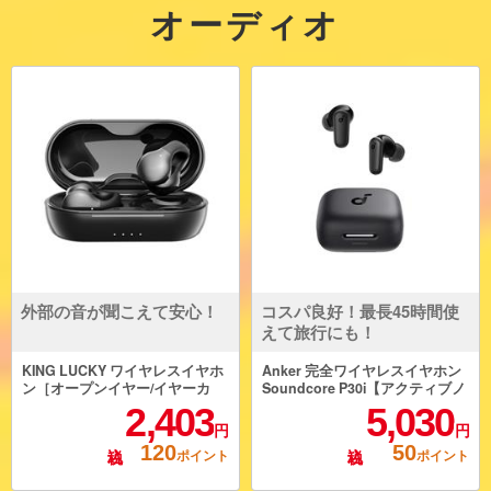
オーディオ
外部の音が聞こえて安心！
コスパ良好！最長45時間使
えて旅行にも！
KING LUCKY ワイヤレスイヤホ
Anker 完全ワイヤレスイヤホン
ン［オープンイヤー/イヤーカ
Soundcore P30i【アクティブノ
フ］ I131
イズキャンセリング/Bluetooth
2,403
5,030
対応 / IP54/ﾌﾞﾗｯｸ】 A3959N11
円
円
120
50
ポイント
ポイント