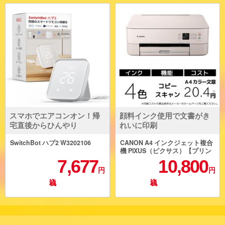
スマホでエアコンオン！帰
顔料インク使用で文書がき
宅直後からひんやり
れいに印刷
SwitchBot ハブ2 W3202106
CANON A4 インクジェット複合
機 PIXUS（ピクサス）【プリン
ター/ピンク/コピー/スキャン/4色
7,677
10,800
インク】 PIXUSTS5430PK
円
円