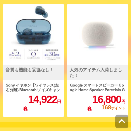
音質も機能も妥協なし！
人気のアイテム入荷しまし
た！
Sony イヤホン【ワイヤレス(左
Google スマートスピーカー Go
右分離)/Bluetooth/ノイズキャン
ogle Home Speaker Porcelain G
セリング/マイク対応/最大30時
A09978JP
14,922
16,800
間再生/グラスブルー】 WF-C71
円
円
0N-LZ
168
ポイント