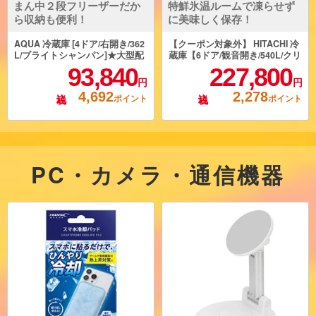
まん中２段フリーザーだか
特鮮氷温ルームで凍らせず
ら収納も便利！
に美味しく保存！
AQUA 冷蔵庫 [4ドア/右開き/362
【クーポン対象外】 HITACHI 冷
L/ブライトシャンパン]★大型配
蔵庫【6ドア/観音開き/540L/クリ
送対象商品 AQR-36A-N
スタルミラー】 ★大型配送対象
93,840
227,800
商品 R-HXC54X-X
円
円
4,692
2,278
ポイント
ポイント
PC・カメラ・通信機器