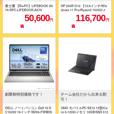
富士通 【R∞PC】LIFEBOOK A5
HP 255R G10 【15.6インチ/Win
79 RPC-LIFEBOOK-A579
dows 11 Pro/Ryzen5 7535U/メ
モリ16GB/SSD256GB/Officeな
50,600
116,700
し】 C39BPAT-AAGC
円
円
創業祭特別価格です！
チーム会社だから出来る割
引！
DELL ノートパソコン Dell 16 D
VAIO モバイルPC SX12 12型/Co
C16250 16インチ ND56-FWM3S
re 5-120U/メモリ 16GB/SSD 512