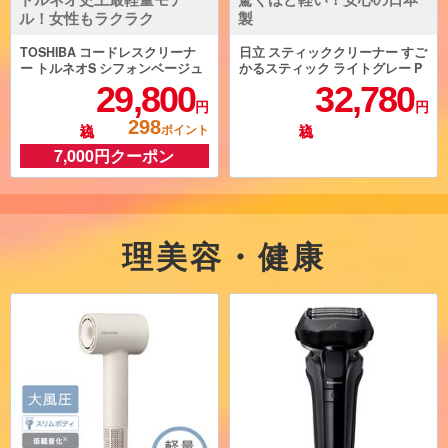
ル！女性もラクラク
製
TOSHIBA コードレスクリーナ
日立 スティッククリーナー すご
ー トルネオS シフォンベージュ
かるスティック ライトグレー P
VC-CLW33-C
V-BS1M-H
29,800
32,780
円
円
298
ポイント
7,000円クーポン
理美容・健康