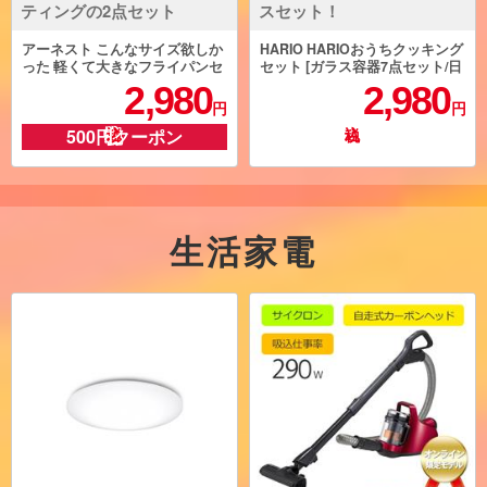
ティングの2点セット
スセット！
アーネスト こんなサイズ欲しか
HARIO HARIOおうちクッキング
った 軽くて大きなフライパンセ
セット [ガラス容器7点セット/日
ット ホワイト A-77174
本製] HOCK-26-TGR
2,980
2,980
円
円
500円クーポン
生活家電