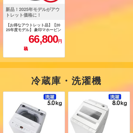
新品！2025年モデルがアウ
トレット価格に！
【お得なアウトレット品】【20
25年度モデル】 象印マホービン
圧力IH炊飯ジャー 炎舞炊き ［5.
66,800
5合/スレートブラック］ NW-NB
円
10-BZ
冷蔵庫・洗濯機