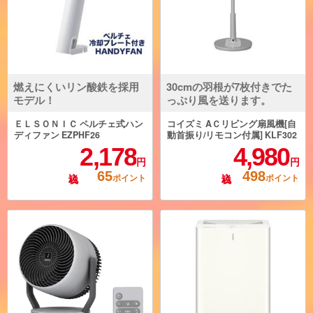
燃えにくいリン酸鉄を採用
30cmの羽根が7枚付きでた
モデル！
っぷり風を送ります。
ＥＬＳＯＮＩＣ ペルチェ式ハン
コイズミ AＣリビング扇風機[自
ディファン EZPHF26
動首振り/リモコン付属] KLF302
54H
2,178
4,980
円
円
65
498
ポイント
ポイント