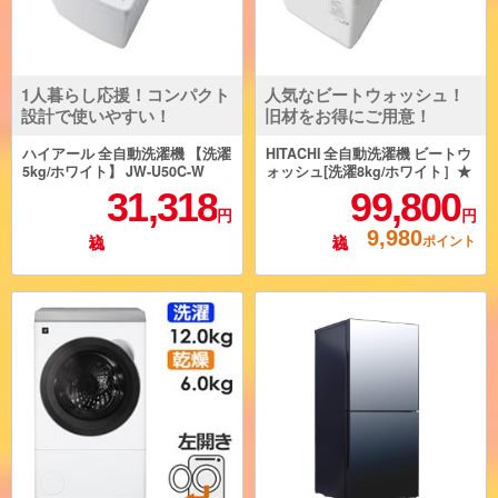
1人暮らし応援！コンパクト
人気なビートウォッシュ！
設計で使いやすい！
旧材をお得にご用意！
ハイアール 全自動洗濯機 【洗濯
HITACHI 全自動洗濯機 ビートウ
5kg/ホワイト】 JW-U50C-W
ォッシュ[洗濯8kg/ホワイト］★
大型配送対象商品 BW-V80M-W
31,318
99,800
円
円
9,980
ポイント