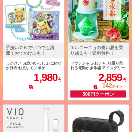
手洗いＯＫでいつでも清
エルニーニョの長い夏を乗
潔！おでかけにも！
り越えろ！送料無料！
しかけいっぱい!いっしょにおで
ドウシシャ ふわシャリ2通り削
かけ布えほん モンポケ
れる電動かき氷器 アイスグリー
ン DIN-B4GR
1,980
2,859
円
円
142
ポイント
500円クーポン