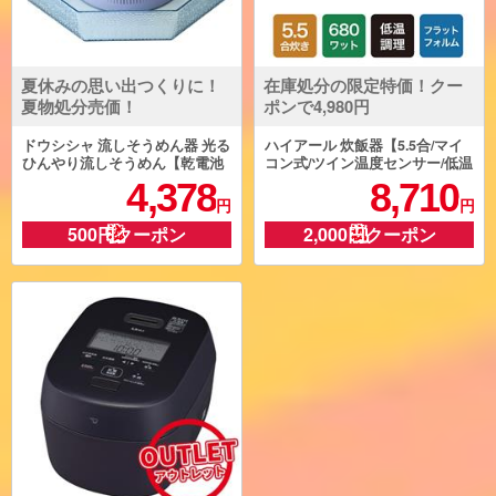
夏休みの思い出つくりに！
在庫処分の限定特価！クー
夏物処分売価！
ポンで4,980円
ドウシシャ 流しそうめん器 光る
ハイアール 炊飯器【5.5合/マイ
ひんやり流しそうめん【乾電池
コン式/ツイン温度センサー/低温
式】 DWT-19
調理メニュー/ホワイト】 JJ-M5
4,378
8,710
6B
円
円
500円クーポン
2,000円クーポン