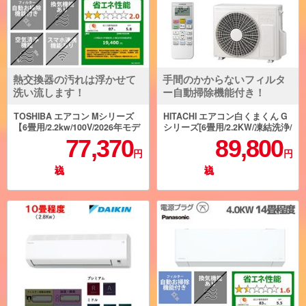
熱交換器の汚れは浮かせて
手間のかからないフィルタ
洗い流します！
ー自動掃除機能付き！
TOSHIBA エアコン Mシリーズ
HITACHI エアコン白くまくん G
【6畳用/2.2kw/100V/2026年モデ
シリーズ[6畳用/2.2KW/凍結洗浄/
ル】 RAS-V221M-W-ESET
フィルター自動お掃除/2025年モ
77,370
89,800
デル] RAS-GR2225S-W-ESET
円
円