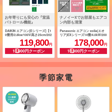
お年寄りにも安心の『室温
ナノイーXでお部屋もエアコ
パトロール機能』
ン内部も清潔
DAIKIN エアコン[Eシリーズ]【1
Panasonic エアコン eolia(エオ
0畳用/2.8kw/100V/高さ25cm/202
リア)EXシリーズ14畳/4.0kW/200
5年モデル】 AN285AES-W-ESE
V/ナノイーX48兆/フィルター自
119,800
178,000
T
動お掃除付奥行コンパクト/W/20
円
円
26年度 CS-EX406D2-ESET
10,000円クーポン
10,000円クーポン
季節家電