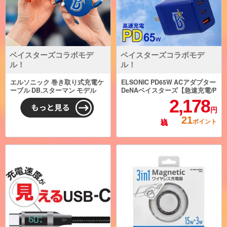
ベイスターズコラボモデ
ベイスターズコラボモデ
ル！
ル！
エルソニック 巻き取り式充電ケ
ELSONIC PD65W ACアダプター
ーブル DB.スターマン モデル
DeNAベイスターズ【急速充電/P
D65W/ACアダプター3個口/PC、
2,178
携帯、iPad】 EC-PD65WAB
円
21
ポイント