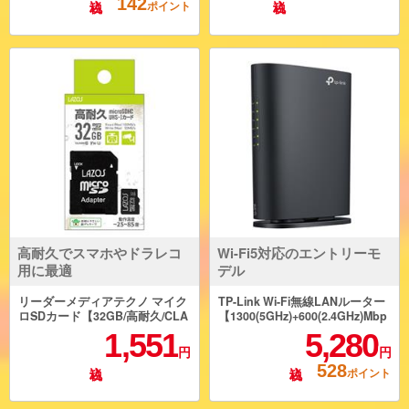
142
ポイント
高耐久でスマホやドラレコ
Wi-Fi5対応のエントリーモ
用に最適
デル
リーダーメディアテクノ マイク
TP-Link Wi-Fi無線LANルーター
ロSDカード【32GB/高耐久/CLA
【1300(5GHz)+600(2.4GHz)Mbp
SS10相当】 L-B32MSD10-U3V1
s】 ArcherAC1900
1,551
5,280
0
円
円
528
ポイント