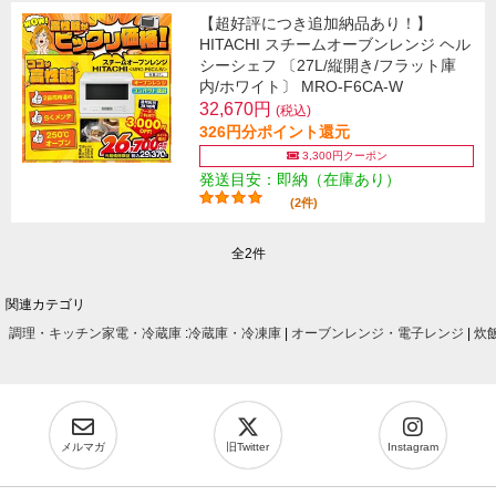
【超好評につき追加納品あり！】
HITACHI スチームオーブンレンジ ヘル
シーシェフ 〔27L/縦開き/フラット庫
内/ホワイト〕 MRO-F6CA-W
32,670円
(税込)
326円分ポイント還元
3,300円クーポン
発送目安：即納（在庫あり）
(2件)
全2件
関連カテゴリ
調理・キッチン家電・冷蔵庫
:
冷蔵庫・冷凍庫
|
オーブンレンジ・電子レンジ
|
炊
メルマガ
旧Twitter
Instagram