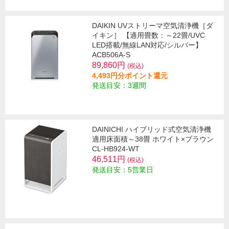
DAIKIN UVストリーマ空気清浄機［ダ
イキン］ 【適用畳数：～22畳/UVC
LED搭載/無線LAN対応/シルバー】
ACB506A-S
89,860円
(税込)
4,493円分ポイント還元
発送目安：3週間
DAINICHI ハイブリッド式空気清浄機
適用床面積～38畳 ホワイト×ブラウン
CL-HB924-WT
46,511円
(税込)
発送目安：5営業日