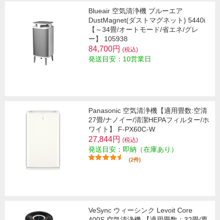
Blueair 空気清浄機 ブルーエア
DustMagnet(ダストマグネット) 5440i
【～34畳/オートモード/省エネ/グレ
ー】 105938
84,700円
(税込)
発送目安：10営業日
Panasonic 空気清浄機【適用畳数:空清
27畳/ナノイー/清潔HEPAフィルター/ホ
ワイト】 F-PX60C-W
27,844円
(税込)
発送目安：即納（在庫あり）
(2件)
VeSync ウィーシンク Levoit Core
400S 空気清浄機 【適用畳数：32畳/専