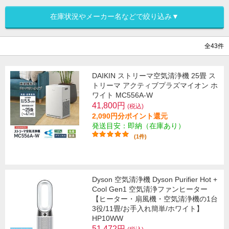
在庫状況やメーカー名などで絞り込み▼
全43件
DAIKIN ストリーマ空気清浄機 25畳 ス
トリーマ アクティブプラズマイオン ホ
ワイト MC556A-W
41,800円
(税込)
2,090円分ポイント還元
発送目安：即納（在庫あり）
(1件)
Dyson 空気清浄機 Dyson Purifier Hot +
Cool Gen1 空気清浄ファンヒーター
【ヒーター・扇風機・空気清浄機の1台
3役/11畳/お手入れ簡単/ホワイト】
HP10WW
51,472円