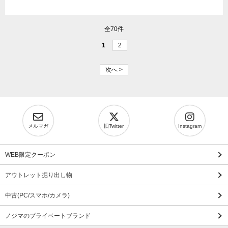
全70件
1
2
次へ >
メルマガ
旧Twitter
Instagram
WEB限定クーポン
アウトレット掘り出し物
中古(PC/スマホ/カメラ)
ノジマのプライベートブランド