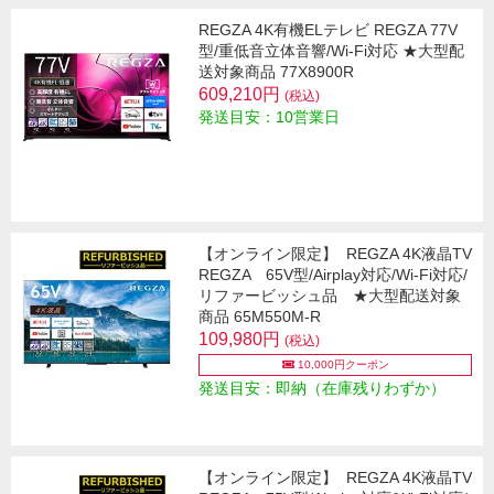
REGZA 4K有機ELテレビ REGZA 77V
型/重低音立体音響/Wi-Fi対応 ★大型配
送対象商品 77X8900R
609,210円
(税込)
発送目安：10営業日
【オンライン限定】
REGZA 4K液晶TV
REGZA 65V型/Airplay対応/Wi-Fi対応/
リファービッシュ品 ★大型配送対象
商品 65M550M-R
109,980円
(税込)
10,000円クーポン
発送目安：即納（在庫残りわずか）
【オンライン限定】
REGZA 4K液晶TV