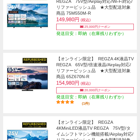
REGZA 75V型/Airplay対応/Wi-Fi対応/
リファービッシュ品 ★大型配送対象
商品 75M550M-R
149,980円
(税込)
25,000円クーポン
発送目安：即納（在庫残りわずか）
【オンライン限定】
REGZA 4K液晶TV
REGZA 65V型/倍速液晶/Airplay対応/
リファービッシュ品 ★大型配送対象
商品 65Z670N-R
154,980円
(税込)
20,000円クーポン
発送目安：即納（在庫残りわずか）
(1件)
【オンライン限定】
REGZA
4KMiniLED液晶TV REGZA 75V型/タ
イムシフトマシン機能搭載/Airplay対応/