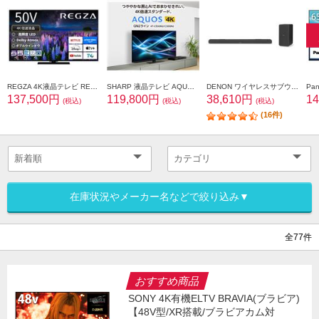
REGZA 4K液晶テレビ REGZA 50V型/倍速液晶/スタンダードモデル 50Z670R
SHARP 液晶テレビ AQUOS(アクオス)【50V型/BS・CS 4Kダブルチューナー内蔵/GoogleTV搭載】 4T-C50GN2
DENON ワイヤレスサブウーハー付き 3.1.2ch サウンドバー【イネーブルドスピーカー内蔵/Dolby Atmos対応】 DHT-S517K
137,500円
119,800円
38,610円
1
(税込)
(税込)
(税込)
(16件)
在庫状況やメーカー名などで絞り込み▼
全77件
おすすめ商品
SONY 4K有機ELTV BRAVIA(ブラビア)
【48V型/XR搭載/ブラビアカム対