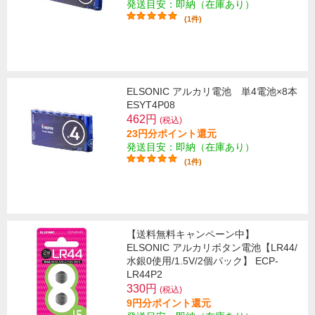
発送目安：即納（在庫あり）
(1件)
ELSONIC アルカリ電池 単4電池×8本
ESYT4P08
462円
(税込)
23円分ポイント還元
発送目安：即納（在庫あり）
(1件)
【送料無料キャンペーン中】
ELSONIC アルカリボタン電池【LR44/
水銀0使用/1.5V/2個パック】 ECP-
LR44P2
330円
(税込)
9円分ポイント還元