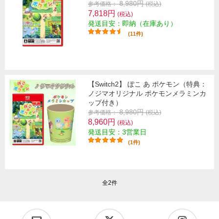
8,980円
参考価格：
(税込)
7,818円
(税込)
発送目安：即納（在庫あり）
(11件)
【Switch2】 ぽこ あ ポケモン（特典：
ノジマオリジナル ポケモンメラミンカ
ップ付き）
8,980円
参考価格：
(税込)
8,960円
(税込)
発送目安：3営業日
(1件)
全2件