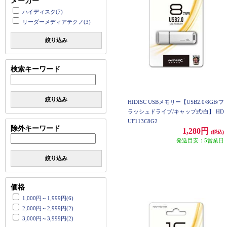
メーカー
ハイディスク(7)
リーダーメディアテクノ(3)
絞り込み
検索キーワード
絞り込み
HIDISC USBメモリー【USB2.0/8GB/フ
ラッシュドライブ/キャップ式/白】 HD
UF113C8G2
除外キーワード
1,280円
(税込)
発送目安：5営業日
絞り込み
価格
1,000円～1,999円(6)
2,000円～2,999円(2)
3,000円～3,999円(2)