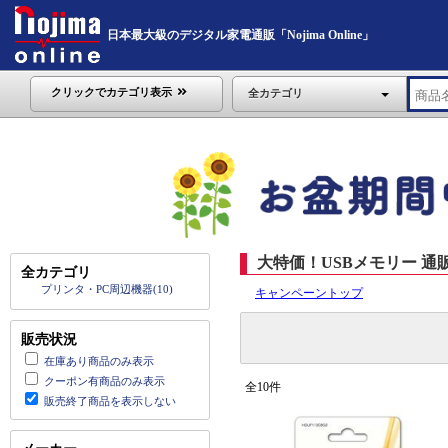
日本最大級のデジタル家電通販「Nojima Online」
クリックでカテゴリ表示
全カテゴリ
大特価！USBメモリー 通
全カテゴリ
プリンタ・PC周辺機器(10)
キャンペーントップ
販売状況
在庫あり商品のみ表示
クーポン有商品のみ表示
全10件
販売終了商品を表示しない