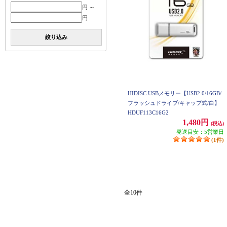
円 ～
円
絞り込み
HIDISC USBメモリー【USB2.0/16GB/
フラッシュドライブ/キャップ式/白】
HDUF113C16G2
1,480円
(税込)
発送目安：5営業日
(1件)
全10件