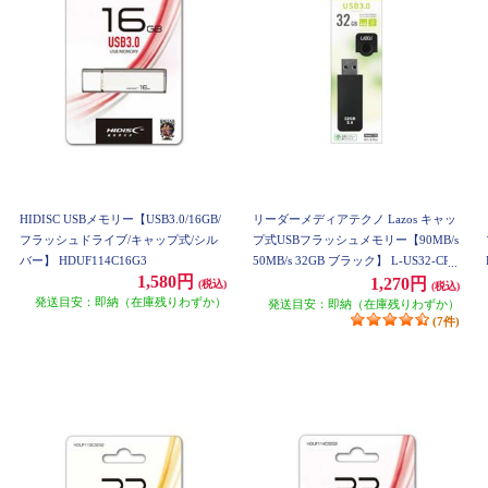
HIDISC USBメモリー【USB3.0/16GB/
リーダーメディアテクノ Lazos キャッ
フラッシュドライブ/キャップ式/シル
プ式USBフラッシュメモリー【90MB/s
バー】 HDUF114C16G3
50MB/s 32GB ブラック】 L-US32-CPB
1,580円
1,270円
(税込)
(税込)
発送目安：即納（在庫残りわずか）
発送目安：即納（在庫残りわずか）
(7件)