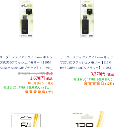
リーダーメディアテクノ Lazos キャッ
リーダーメディアテクノ Lazos キャッ
プ式USBフラッシュメモリー【110M
プ式USBフラッシュメモリー【110M
B/s 50MB/s 64GB/ブラック】 L-US64-
B/s 50MB/s 128GB/ブラック】 L-US12
CPB
8-CPB
参考価格：
1,830円
3,270円
(税込)
(税込)
1,670円
(税込)
発送目安：即納（在庫あり）
16円分ポイント還元
(12件)
発送目安：即納（在庫残りわずか）
(7件)