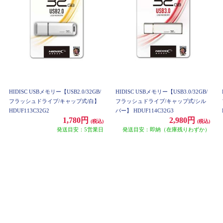
HIDISC USBメモリー【USB2.0/32GB/
HIDISC USBメモリー【USB3.0/32GB/
フラッシュドライブ/キャップ式/白】
フラッシュドライブ/キャップ式/シル
HDUF113C32G2
バー】 HDUF114C32G3
1,780円
2,980円
(税込)
(税込)
発送目安：5営業日
発送目安：即納（在庫残りわずか）